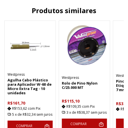
Produtos similares
Westpress
Westpr
Westpress
Agulha Cabo Plástico
Pino 
Rolo de Pino Nylon
para Aplicador W-60 de
Etique
C/25.000 MT
Micro Extra Tag - 10
7 mm
unidades
R$115,10
R$161,70
R$33,
R$109,35
com
Pix
R$153,62
com
Pix
R$3
3
x de
R$38,37
sem juros
5
x de
R$32,34
sem juros
COMPRAR
C
COMPRAR