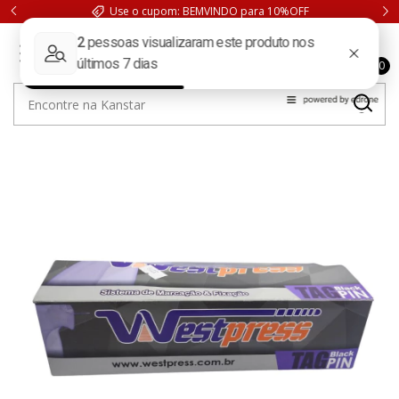
Use o cupom: BEMVINDO para 10%OFF
0