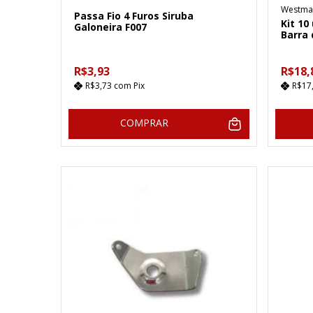
Westma
Passa Fio 4 Furos Siruba
Kit 10
Galoneira F007
Barra 
R$3,93
R$18,
R$3,73
com
Pix
R$17
COMPRAR