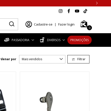
Cadastre-se
|
Fazer login
0
PASSADORIA
DIVERSOS
PROMOÇÕES
Filtrar
rdenar por