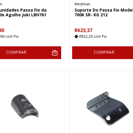
n
Westman
 unidades Passa Fio da
Suporte Do Passa Fio Mode
de Agulho Juki LBH761
700K SR- KG 212
80
R$23,37
,86
com
Pix
R$22,20
com
Pix
COMPRAR
COMPRAR