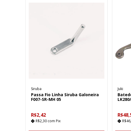
Siruba
Juki
Passa Fio Linha Siruba Galoneira
Batedo
F007-SR-MH 05
LK280
R$2,42
R$48,
R$2,30
com
Pix
R$46