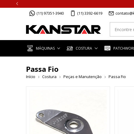
(11) 97351-3940
(11) 3392-6619
contato@k
MÁQUINAS
COSTURA
PATCHWORK
Passa Fio
Início
Costura
Peças e Manutenção
Passa Fio