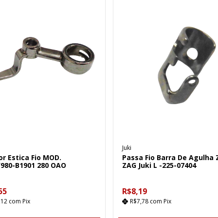
Juki
r Estica Fio MOD.
Passa Fio Barra De Agulha 
/980-B1901 280 OAO
ZAG Juki L -225-07404
55
R$8,19
,12
com
Pix
R$7,78
com
Pix