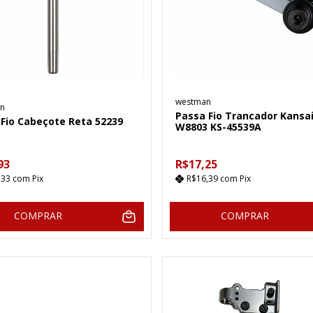
westman
n
Passa Fio Trancador Kansa
 Fio Cabeçote Reta 52239
W8803 KS-45539A
93
R$17,25
,33
com
Pix
R$16,39
com
Pix
COMPRAR
COMPRAR