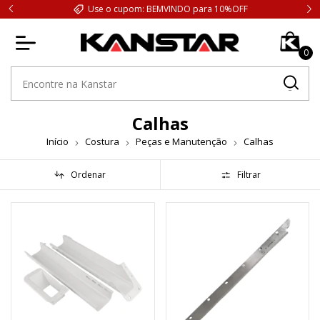
Use o cupom: BEMVINDO para 10%OFF
0
Calhas
Início
Costura
Peças e Manutenção
Calhas
Ordenar
Filtrar