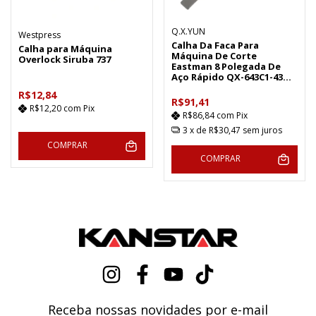
Q.X.YUN
Westpress
Calha Da Faca Para
Calha para Máquina
Máquina De Corte
Overlock Siruba 737
Eastman 8 Polegada De
Aço Rápido QX-643C1-43
(3A)
R$12,84
R$91,41
R$12,20
com
Pix
R$86,84
com
Pix
3
x de
R$30,47
sem juros
COMPRAR
COMPRAR
Receba nossas novidades por e-mail