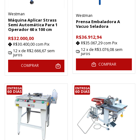
Westman
Westman
Máquina Aplicar Strass
Prensa Embaladora A
Semi Automática Para 1
Vacuo Seladora
Operador 60 x 100 cm
R$36.912,94
R$32.000,00
R$35.067,29
com
Pix
R$30.400,00
com
Pix
12
x de
R$3.076,08
sem
12
x de
R$2.666,67
sem
juros
juros
COMPRAR
COMPRAR