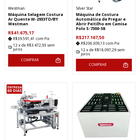
Westman
Silver Star
Máquina Selagem Costura
Máquina de Costura
Ar Quente W-2933TD/BY
Automática de Pregar e
Westman
Abrir Peitilho em Camisa
Polo S-7300-58
R$41.675,17
R$217.167,50
R$39.591,41
com
Pix
R$206.309,13
com
Pix
12
x de
R$3.472,93
sem
juros
12
x de
R$18.097,29
sem
juros
COMPRAR
COMPRAR