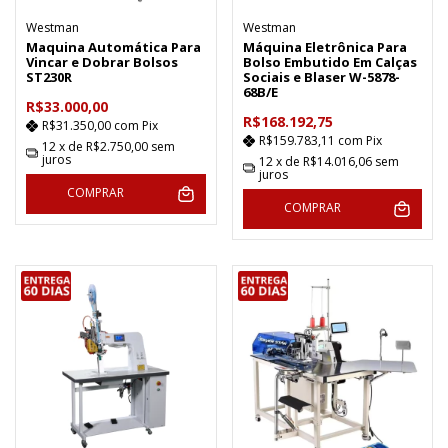
Westman
Westman
Maquina Automática Para
Máquina Eletrônica Para
Vincar e Dobrar Bolsos
Bolso Embutido Em Calças
ST230R
Sociais e Blaser W-5878-
68B/E
R$33.000,00
R$168.192,75
R$31.350,00
com
Pix
R$159.783,11
com
Pix
12
x de
R$2.750,00
sem
juros
12
x de
R$14.016,06
sem
juros
COMPRAR
COMPRAR