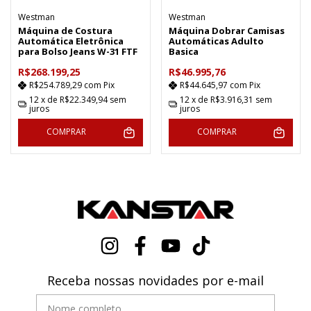
Westman
Westman
Máquina de Costura
Máquina Dobrar Camisas
Automática Eletrônica
Automáticas Adulto
para Bolso Jeans W-31 FTF
Basica
R$268.199,25
R$46.995,76
R$254.789,29
com
Pix
R$44.645,97
com
Pix
12
x de
R$22.349,94
sem
12
x de
R$3.916,31
sem
juros
juros
COMPRAR
COMPRAR
Receba nossas novidades por e-mail