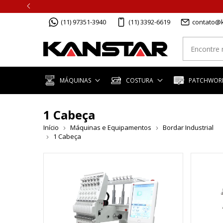
(11) 97351-3940
(11) 3392-6619
contato@k
MÁQUINAS
COSTURA
PATCHWORK
1 Cabeça
Início
Máquinas e Equipamentos
Bordar Industrial
1 Cabeça