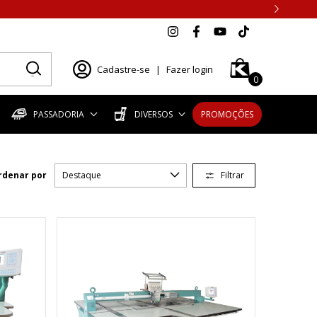
Cadastre-se
|
Fazer login
0
PASSADORIA
DIVERSOS
PROMOÇÕES
Filtrar
rdenar por