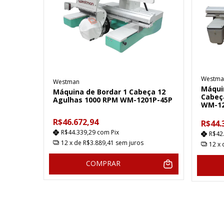
Westma
Westman
Máquin
Máquina de Bordar 1 Cabeça 12
Cabeç
Agulhas 1000 RPM WM-1201P-45P
WM-1
R$46.672,94
R$44.
R$44.339,29
com
Pix
R$42
12
x de
R$3.889,41
sem juros
12
x
COMPRAR