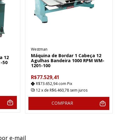
Westman
Máquina de Bordar 1 Cabeça 12
a 12
Agulhas Bandeira 1000 RPM WM-
-50
1201-100
R$77.529,41
R$73.652,94
com
Pix
12
x de
R$6.460,78
sem juros
COMPRAR
por e-mail