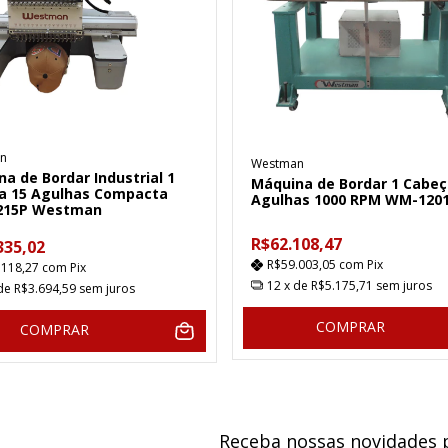
n
Westman
a de Bordar Industrial 1
Máquina de Bordar 1 Cabeç
a 15 Agulhas Compacta
Agulhas 1000 RPM WM-1201
215P Westman
R$62.108,47
335,02
R$59.003,05
com
Pix
.118,27
com
Pix
12
x de
R$5.175,71
sem juros
 de
R$3.694,59
sem juros
COMPRAR
COMPRAR
Receba nossas novidades 