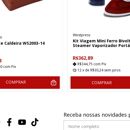
Westpress
n
Kit Viagem Mini Ferro Bivol
te Caldeira WS2003-14
Steamer Vaporizador Portát
R$362,89
8
R$344,75
com
Pix
40
com
Pix
12
x de
R$30,24
sem juros
COMPRAR
COMPRAR
Receba nossas novidades 