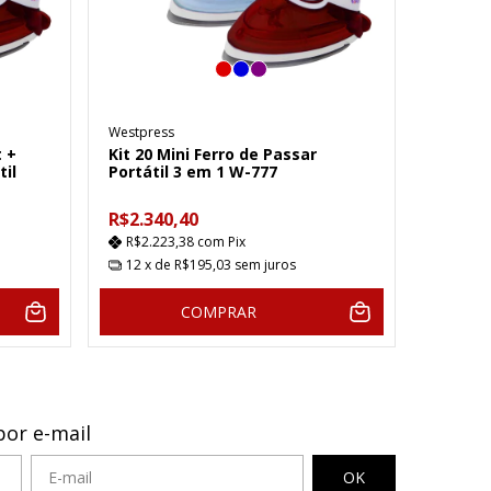
Westpress
t +
Kit 20 Mini Ferro de Passar
il
Portátil 3 em 1 W-777
R$2.340,40
R$2.223,38
com
Pix
12
x de
R$195,03
sem juros
COMPRAR
por e-mail