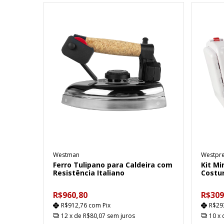
Westman
Westpr
Ferro Tulipano para Caldeira com
Kit Mi
Resistência Italiano
Costu
R$960,80
R$309
R$912,76
com
Pix
R$29
12
x de
R$80,07
sem juros
10
x