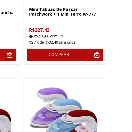
Mini Tábuas De Passar
Mancha
Patchwork + 1 Mini Ferro W-777
R$227,43
R$216,06
com
Pix
7
x de
R$32,49
sem juros
COMPRAR