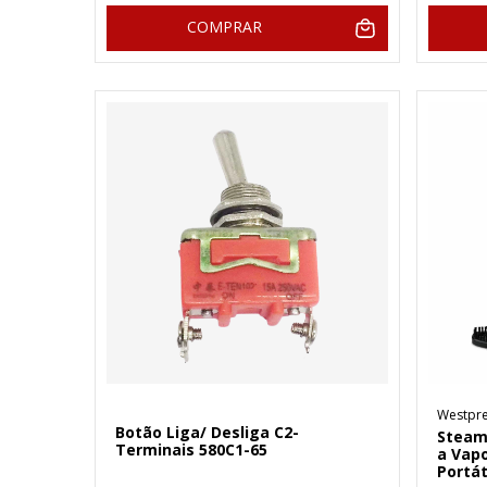
COMPRAR
Westpr
Botão Liga/ Desliga C2-
Steam
Terminais 580C1-65
a Vapo
Portát