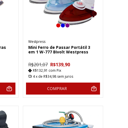
Westpress
ras
Mini Ferro de Passar Portátil 3
em 1 W-777 Bivolt Westpress
R$201,07
R$139,90
R$132,91
com
Pix
4
x de
R$34,98
sem juros
COMPRAR