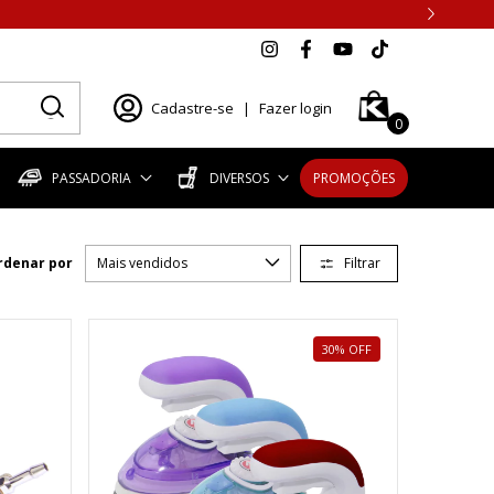
Cadastre-se
|
Fazer login
0
PASSADORIA
DIVERSOS
PROMOÇÕES
Filtrar
rdenar por
30
%
OFF