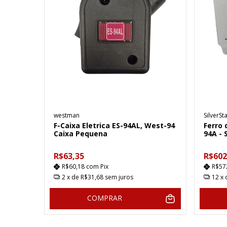
westman
SilverSt
F-Caixa Eletrica ES-94AL, West-94
Ferro 
Caixa Pequena
94A - 
R$63,35
R$602
R$60,18
com
Pix
R$57
2
x de
R$31,68
sem juros
12
x
COMPRAR