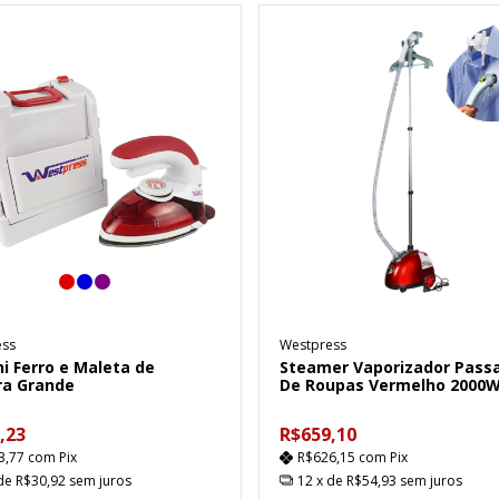
ess
Westpress
ni Ferro e Maleta de
Steamer Vaporizador Pass
ra Grande
De Roupas Vermelho 2000
,23
R$659,10
3,77
com
Pix
R$626,15
com
Pix
 de
R$30,92
sem juros
12
x de
R$54,93
sem juros