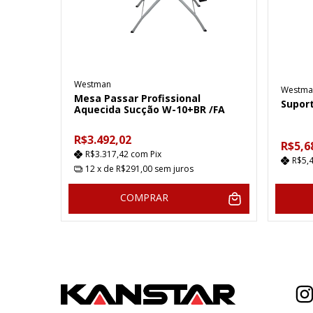
Westman
Westma
Mesa Passar Profissional
Supor
Aquecida Sucção W-10+BR /FA
R$3.492,02
R$5,6
R$3.317,42
com
Pix
R$5,
12
x de
R$291,00
sem juros
COMPRAR