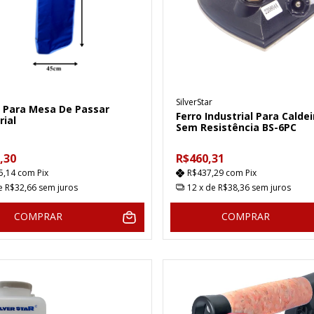
SilverStar
/ Para Mesa De Passar
Ferro Industrial Para Caldei
rial
Sem Resistência BS-6PC
,30
R$460,31
5,14
com
Pix
R$437,29
com
Pix
de
R$32,66
sem juros
12
x de
R$38,36
sem juros
COMPRAR
COMPRAR