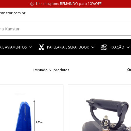
Use o cupom: BEMVINDO para 10%OFF
anstar.com.br
 E AVIAMENTOS
PAPELARIA E SCRAPBOOK
FIXAÇÃO
O
Exibindo 63 produtos