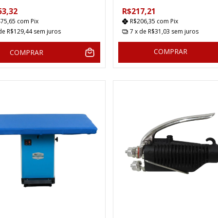
53,32
R$217,21
475,65
com
Pix
R$206,35
com
Pix
 de
R$129,44
sem juros
7
x de
R$31,03
sem juros
COMPRAR
COMPRAR