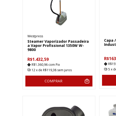
Westpress
Capa 
Steamer Vaporizador Passadeira
Indust
a Vapor Profissional 1350W W-
9800
R$163
R$1.432,59
R$15
R$1.360,96
com
Pix
5
x 
12
x de
R$119,38
sem juros
COMPRAR