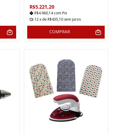
R$5.221,20
R$4.960,14
com
Pix
12
x de
R$435,10
sem juros
COMPRAR