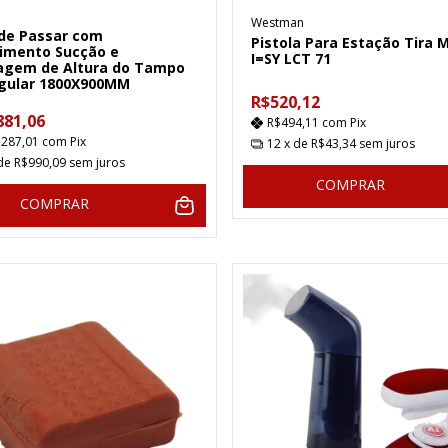
Westman
de Passar com
Pistola Para Estação Tira 
imento Sucção e
I=SY LCT 71
agem de Altura do Tampo
gular 1800X900MM
R$520,12
881,06
R$494,11
com
Pix
.287,01
com
Pix
12
x de
R$43,34
sem juros
 de
R$990,09
sem juros
COMPRAR
COMPRAR