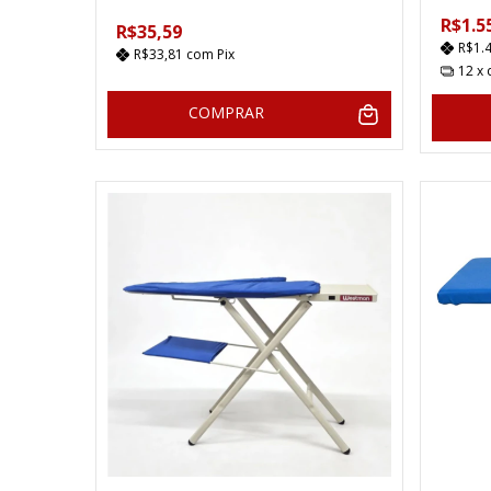
R$1.5
R$35,59
R$1.
R$33,81
com
Pix
12
x
COMPRAR