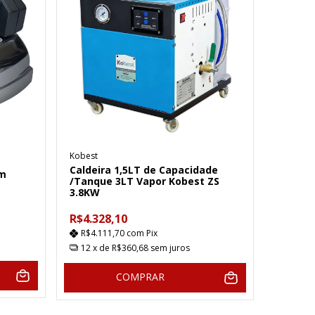
Kobest
Caldeira 1,5LT de Capacidade
om
/Tanque 3LT Vapor Kobest ZS
3.8KW
R$4.328,10
R$4.111,70
com
Pix
12
x de
R$360,68
sem juros
COMPRAR