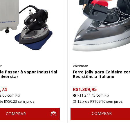
ar
Westman
de Passar à vapor Industrial
Ferro Jolly para Caldeira c
Silverstar
Resistência Italiano
,74
R$1.309,95
2,60
com
Pix
R$1.244,45
com
Pix
 de
R$50,23
sem juros
12
x de
R$109,16
sem juros
COMPRAR
COMPRAR