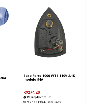
Base Ferro 1000 WTS 110V 2,1K
ador
modelo 94A
W
R$274,20
R$260,49
com
Pix
9
x de
R$30,47
sem juros