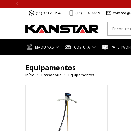
(11) 97351-3940
(11) 3392-6619
contato@k
MÁQUINAS
COSTURA
PATCHWORK
Equipamentos
Início
Passadoria
Equipamentos