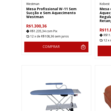
Westman
Kobest
Mesa Profissional W-11 Sem
Mesa 
Sucção e Sem Aquecimento
Aquec
Westman
Regul
Retan
R$1.300,36
R$11.
R$1.235,34
com
Pix
R$11
12
x de
R$108,36
sem juros
12
x
COMPRAR