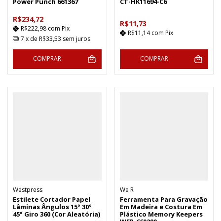
Power Punch 661367
CT-HK11694-C6
R$234,72
R$11,73
R$222,98
com
Pix
R$11,14
com
Pix
7
x de
R$33,53
sem juros
COMPRAR
COMPRAR
Westpress
We R
Estilete Cortador Papel
Ferramenta Para Gravação
Lâminas Ângulos 15° 30°
Em Madeira e Costura Em
45° Giro 360 (Cor Aleatória)
Plástico Memory Keepers