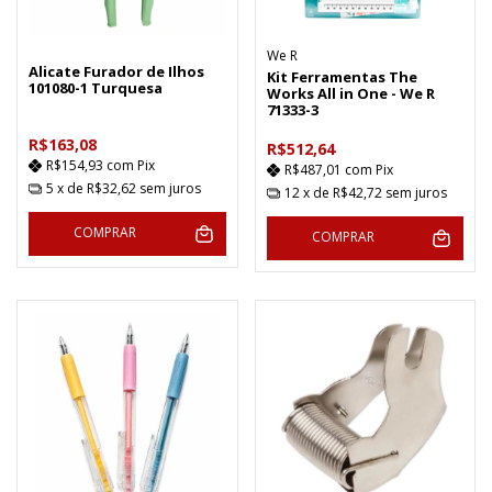
We R
Alicate Furador de Ilhos
Kit Ferramentas The
101080-1 Turquesa
Works All in One - We R
71333-3
R$163,08
R$512,64
R$154,93
com
Pix
R$487,01
com
Pix
5
x de
R$32,62
sem juros
12
x de
R$42,72
sem juros
COMPRAR
COMPRAR