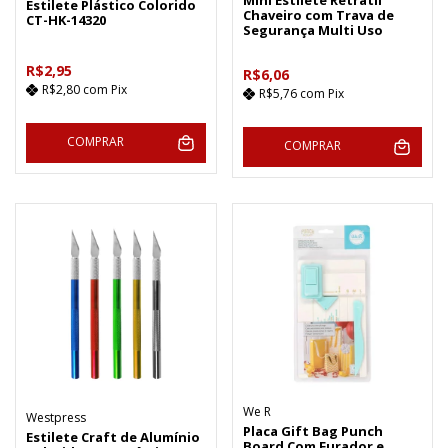
Estilete Plástico Colorido
Chaveiro com Trava de
CT-HK-14320
Segurança Multi Uso
R$2,95
R$6,06
R$2,80
com
Pix
R$5,76
com
Pix
COMPRAR
COMPRAR
We R
Westpress
Placa Gift Bag Punch
Estilete Craft de Alumínio
Board Com Furador e