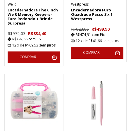
We R
Westpress
Encadernadora The Cinch
Encadernadora Furo
We R Memory Keepers -
Quadrado Passo 3 x 1
Furo Redondo + Brinde
Westpress
Surpresa
R$623,85
R$499,90
R$972,03
R$834,40
R$474,91
com
Pix
R$792,68
com
Pix
12
x de
R$41,66
sem juros
12
x de
R$69,53
sem juros
COMPRAR
COMPRAR