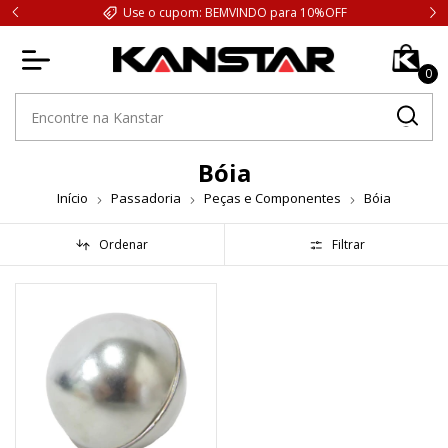
Use o cupom: BEMVINDO para 10%OFF
0
Bóia
Início
Passadoria
Peças e Componentes
Bóia
Ordenar
Filtrar