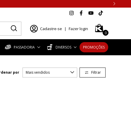
Cadastre-se
|
Fazer login
0
PASSADORIA
DIVERSOS
PROMOÇÕES
Filtrar
rdenar por