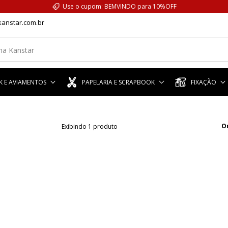
Use o cupom: BEMVINDO para 10%OFF
anstar.com.br
 E AVIAMENTOS
PAPELARIA E SCRAPBOOK
FIXAÇÃO
O
Exibindo 1 produto