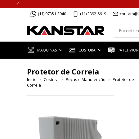
(11) 97351-3940
(11) 3392-6619
contato@k
MÁQUINAS
COSTURA
PATCHWORK
Protetor de Correia
Início
Costura
Peças e Manutenção
Protetor de
Correia