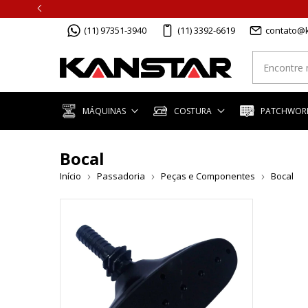
(11) 97351-3940
(11) 3392-6619
contato@k
MÁQUINAS
COSTURA
PATCHWORK
Bocal
Início
Passadoria
Peças e Componentes
Bocal