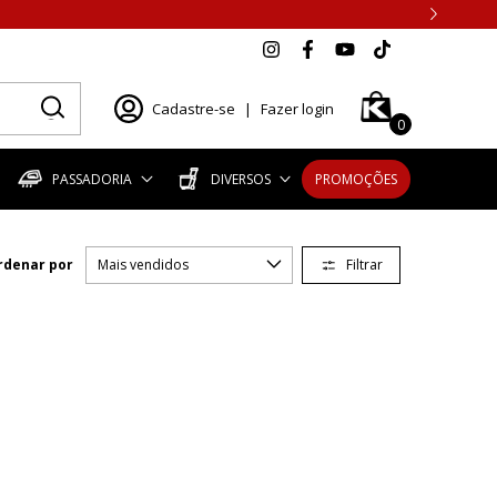
Cadastre-se
|
Fazer login
0
PASSADORIA
DIVERSOS
PROMOÇÕES
Filtrar
rdenar por