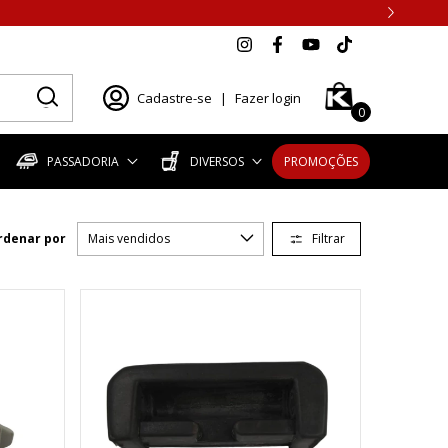
Cadastre-se
|
Fazer login
0
PASSADORIA
DIVERSOS
PROMOÇÕES
Filtrar
rdenar por