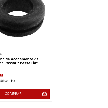
n
cha de Acabamento de
e Passar " Passa Fio"
75
,86
com
Pix
COMPRAR