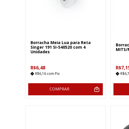
Borracha Meia Lua para Reta
Borra
Singer 191 SI-540520 com 4
MITS/
Unidades
R$6,48
R$7,1
R$6,16
com
Pix
R$6,
COMPRAR