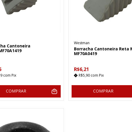
Westman
cha Cantoneira
Borracha Cantoneira Reta M
MF70A1419
MF70A0419
5
R$6,21
79
com
Pix
R$5,90
com
Pix
COMPRAR
COMPRAR