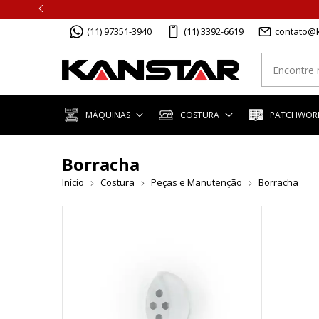
(11) 97351-3940
(11) 3392-6619
contato@k
MÁQUINAS
COSTURA
PATCHWORK
Borracha
Início
Costura
Peças e Manutenção
Borracha