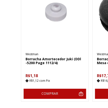
Westman
Westma
Borracha Amortecedor Juki (DDl
Borra
-5200 Page 1112/4)
Mesa d
R$1,18
R$17,
R$1,12
com
Pix
R$16
COMPRAR