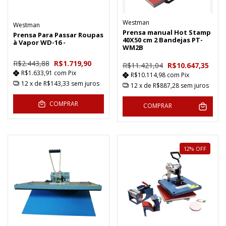
Westman
Westman
Prensa manual Hot Stamp
Prensa Para Passar Roupas
40X50 cm 2 Bandejas PT-
à Vapor WD-16 -
WM2B
R$2.443,88
R$1.719,90
R$11.421,04
R$10.647,35
R$1.633,91
com
Pix
R$10.114,98
com
Pix
12
x de
R$143,33
sem juros
12
x de
R$887,28
sem juros
COMPRAR
COMPRAR
12
%
OFF