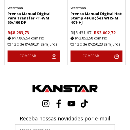
Westman
Westman
Prensa Manual Digital
Prensa Manual Digital Hot
Para Transfer PT-WM
Stamp 4 Funções WHS-M
50x100 DF
4X1-HJ
R$8.283,73
R$3.431,67
R$3.002,72
R$7.869,54
com
Pix
R$2.852,58
com
Pix
12
x de
R$690,31
sem juros
12
x de
R$250,23
sem juros
COMPRAR
COMPRAR
Receba nossas novidades por e-mail