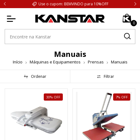
Use o cupom: BEMVINDO para 10%OFF
0
Manuais
Início
Máquinas e Equipamentos
Prensas
Manuais
Ordenar
Filtrar
30
%
OFF
7
%
OFF