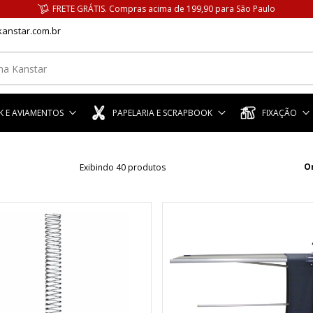
FRETE GRÁTIS. Compras acima de 199,90 para São Paulo
anstar.com.br
 E AVIAMENTOS
PAPELARIA E SCRAPBOOK
FIXAÇÃO
O
Exibindo 40 produtos