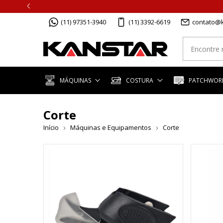
(11) 97351-3940
(11) 3392-6619
contato@k
MÁQUINAS
COSTURA
PATCHWORK
Corte
Início
Máquinas e Equipamentos
Corte