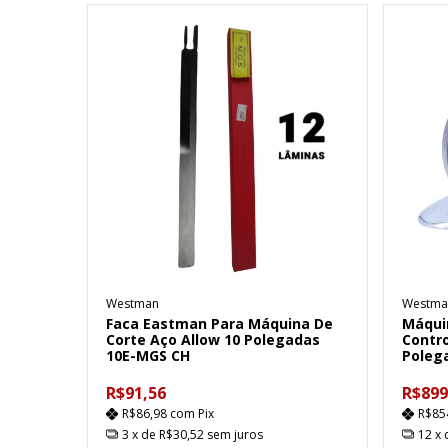
Westman
Westma
Faca Eastman Para Máquina De
Máqui
Corte Aço Allow 10 Polegadas
Contro
10E-MGS CH
Poleg
R$91,56
R$899
R$86,98
com
Pix
R$85
3
x de
R$30,52
sem juros
12
x