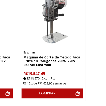
Eastman
o Faca
Maquina de Corte de Tecido Faca
9X2
Brute 10 Polegadas 750W 220V
E627X6 Eastman
R$19.547,49
R$18.570,12
com
Pix
12
x de
R$1.628,96
sem juros
COMPRAR