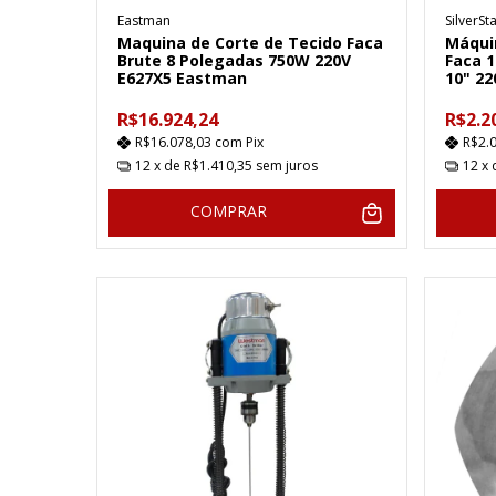
Eastman
SilverSt
Maquina de Corte de Tecido Faca
Máquin
Brute 8 Polegadas 750W 220V
Faca 
E627X5 Eastman
10" 22
R$16.924,24
R$2.2
R$16.078,03
com
Pix
R$2.
12
x de
R$1.410,35
sem juros
12
x
COMPRAR