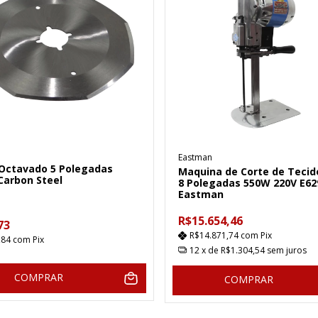
Eastman
 Octavado 5 Polegadas
Maquina de Corte de Tecid
Carbon Steel
8 Polegadas 550W 220V E62
Eastman
R$15.654,46
73
R$14.871,74
com
Pix
,84
com
Pix
12
x de
R$1.304,54
sem juros
COMPRAR
COMPRAR