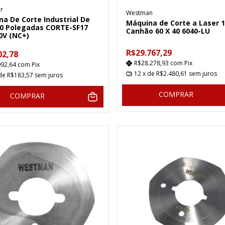
ar
Westman
a De Corte Industrial De
Máquina de Corte a Laser 1
10 Polegadas CORTE-SF17
Canhão 60 X 40 6040-LU
0V (NC+)
R$29.767,29
02,78
R$28.278,93
com
Pix
092,64
com
Pix
12
x de
R$2.480,61
sem juros
 de
R$183,57
sem juros
COMPRAR
COMPRAR