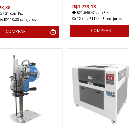
R$1.733,13
23,38
R$1.646,47
com
Pix
257,21
com
Pix
12
x de
R$144,43
sem juros
 de
R$110,28
sem juros
COMPRAR
COMPRAR