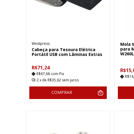
Westpress
Mola I
para 
Cabeça para Tesoura Elétrica
W260L
Portátil USB com Lâminas Extras
R$71,24
R$15,
R$67,68
com
Pix
R$14
2
x de
R$35,62
sem juros
COMPRAR