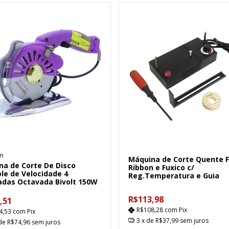
n
Máquina de Corte Quente F
na de Corte De Disco
Ribbon e Fuxico c/
le de Velocidade 4
Reg.Temperatura e Guia
adas Octavada Bivolt 150W
R$113,98
,51
R$108,28
com
Pix
4,53
com
Pix
3
x de
R$37,99
sem juros
 de
R$74,96
sem juros