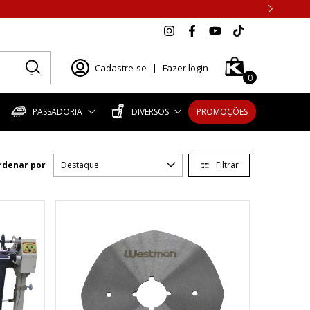
Cadastre-se
|
Fazer login
0
PASSADORIA
DIVERSOS
PROMOÇÕES
Filtrar
rdenar por