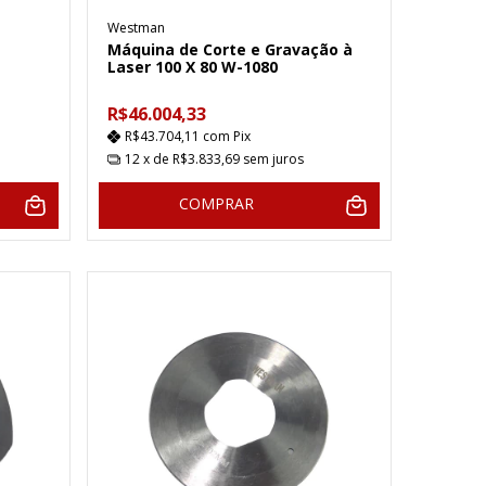
Westman
Máquina de Corte e Gravação à
Laser 100 X 80 W-1080
R$46.004,33
R$43.704,11
com
Pix
12
x de
R$3.833,69
sem juros
COMPRAR