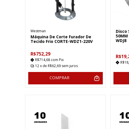
Westman
Disco
50MM 
Máquina De Corte Furador De
WDJ8
Tecido Frio CORTE-WDZ1-220V
R$752,29
R$19,
R$714,68
com
Pix
R$18
12
x de
R$62,69
sem juros
COMPRAR