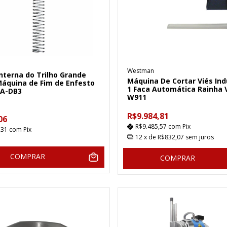
Westman
nterna do Trilho Grande
Máquina De Cortar Viés Ind
Máquina de Fim de Enfesto
1 Faca Automática Rainha 
A-DB3
W911
R$9.984,81
06
R$9.485,57
com
Pix
,31
com
Pix
12
x de
R$832,07
sem juros
COMPRAR
COMPRAR