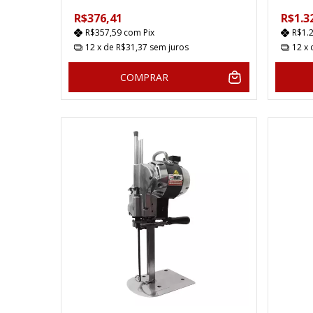
R$376,41
R$1.3
R$357,59
com
Pix
R$1.
12
x de
R$31,37
sem juros
12
x
COMPRAR