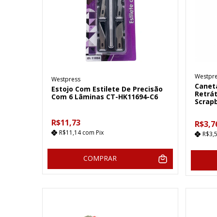
Westpr
Westpress
Caneta
Estojo Com Estilete De Precisão
Retrát
Com 6 Lâminas CT-HK11694-C6
Scrap
R$11,73
R$3,7
R$11,14
com
Pix
R$3,
COMPRAR