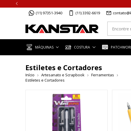
(11) 97351-3940
(11) 3392-6619
contato@k
MÁQUINAS
COSTURA
PATCHWORK
Estiletes e Cortadores
Início
Artesanato e Scrapbook
Ferramentas
Estiletes e Cortadores