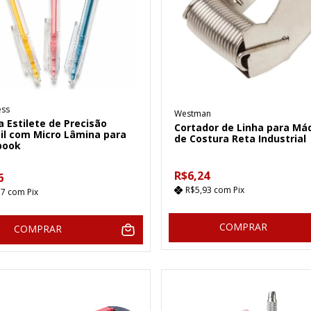
ess
Westman
 Estilete de Precisão
Cortador de Linha para Má
il com Micro Lâmina para
de Costura Reta Industrial
book
R$6,24
6
R$5,93
com
Pix
57
com
Pix
COMPRAR
COMPRAR