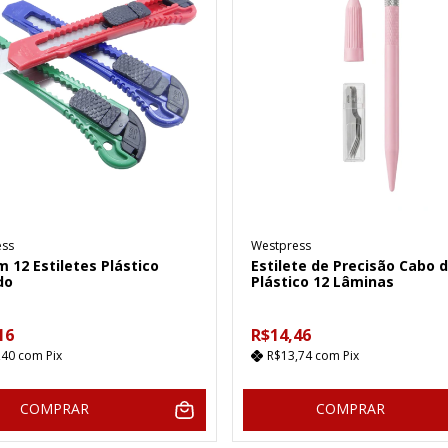
ess
Westpress
m 12 Estiletes Plástico
Estilete de Precisão Cabo 
do
Plástico 12 Lâminas
16
R$14,46
,40
com
Pix
R$13,74
com
Pix
COMPRAR
COMPRAR