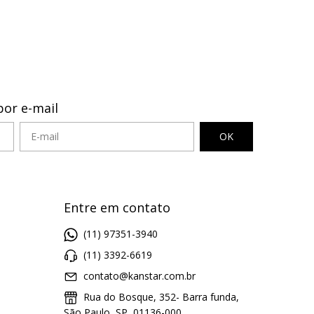
por e-mail
Entre em contato
(11) 97351-3940
(11) 3392-6619
contato@kanstar.com.br
Rua do Bosque, 352- Barra funda,
São Paulo, SP, 01136-000