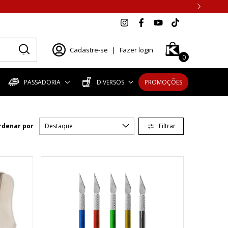
Cadastre-se
|
Fazer login
0
PASSADORIA
DIVERSOS
PROMOÇÕES
Filtrar
rdenar por