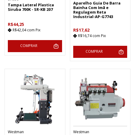
Aparelho Guia De Barra
Tampa Lateral Plastica
Bainha Com Imã e
Siruba 700K - SR-KB 207
Regulagem Reta
Industrial-AP-G7743
R$44,25
R$17,62
R$42,04
com
Pix
R$16,74
com
Pix
COMPRAR
COMPRAR
Westman
Westman