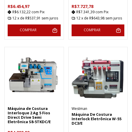
R$6.454,97
R$7.727,78
R$6.132,22
com
Pix
R$7.341,39
com
Pix
12
x de
R$537,91
sem juros
12
x de
R$643,98
sem juros
COMPRAR
COMPRAR
Máquina de Costura
Westman
Interloque 2 Ag 5 Fios
Máquina De Costura
Direct Drive Semi
Interlock Eletrônica W-55
Eletrônica S8-5TKDC/E
DC3/E