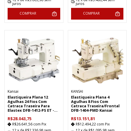
juros
juros
COMPRAR
COMPRAR
Kansai
KANSAI
Elastiqueira Plana 12
Elastiqueira Plana 4
Agulhas 24 Fios Com
Agulhas 8 Fios Com
Catraca Traseira Para
Catraca Traseira/Frontal
Elastex DFB-1412-PS ET -
DFB-1404-PMD Kansai
Kansai
R$28.043,75
R$13.151,81
R$26.641,56
com
Pix
R$12.494,22
com
Pix
12
x de
R$2.336,98
sem
12
x de
R$1.095,98
sem