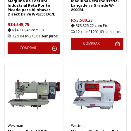
Máquina de Costura
Máquina Reta Industrial
Industrial Reta Ponto
Lançadeira Grande W-
Picado para Alinhavar
8900BL
Direct Drive W-8350 DC/E
R$3.500,23
R$4.545,75
R$3.325,22
com
Pix
R$4.318,46
com
Pix
12
x de
R$291,69
sem juros
12
x de
R$378,81
sem juros
COMPRAR
COMPRAR
Westman
Westman