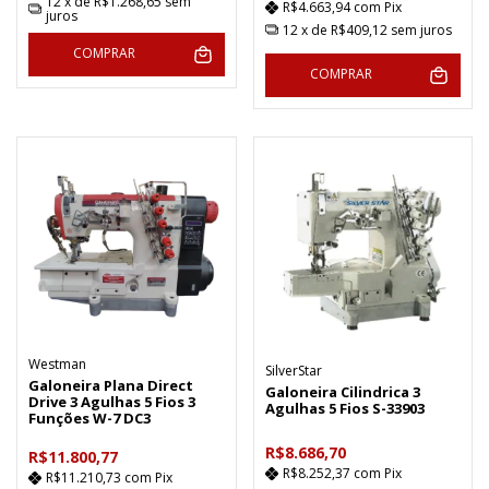
12
x de
R$1.268,65
sem
R$4.663,94
com
Pix
juros
12
x de
R$409,12
sem juros
COMPRAR
COMPRAR
Westman
SilverStar
Galoneira Plana Direct
Galoneira Cilindrica 3
Drive 3 Agulhas 5 Fios 3
Agulhas 5 Fios S-33903
Funções W-7 DC3
R$8.686,70
R$11.800,77
R$8.252,37
com
Pix
R$11.210,73
com
Pix