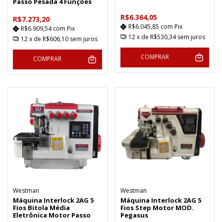
Passo Pesada 4 Funções
R$6.364,05
R$7.273,20
R$6.045,85
com
Pix
R$6.909,54
com
Pix
12
x de
R$530,34
sem juros
12
x de
R$606,10
sem juros
COMPRAR
COMPRAR
Westman
Westman
Máquina Interlock 2AG 5
Máquina Interlock 2AG 5
Fios Bitola Média
Fios Step Motor MOD.
Eletrônica Motor Passo
Pegasus