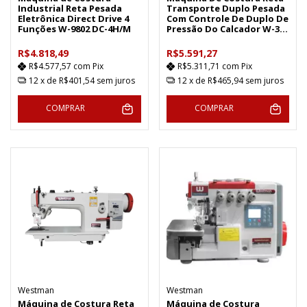
Industrial Reta Pesada
Transporte Duplo Pesada
Eletrônica Direct Drive 4
Com Controle De Duplo De
Funções W-9802 DC-4H/M
Pressão Do Calcador W-350
BL - Westman.
R$4.818,49
R$5.591,27
R$4.577,57
com
Pix
R$5.311,71
com
Pix
12
x de
R$401,54
sem juros
12
x de
R$465,94
sem juros
COMPRAR
COMPRAR
Westman
Westman
Máquina de Costura Reta
Máquina de Costura