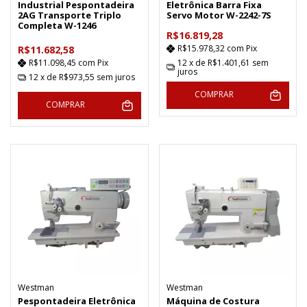
Industrial Pespontadeira
Eletrônica Barra Fixa
2AG Transporte Triplo
Servo Motor W-2242-7S
Completa W-1246
R$16.819,28
R$15.978,32
com
Pix
R$11.682,58
12
x de
R$1.401,61
sem
R$11.098,45
com
Pix
juros
12
x de
R$973,55
sem juros
COMPRAR
COMPRAR
Westman
Westman
Pespontadeira Eletrônica
Máquina de Costura