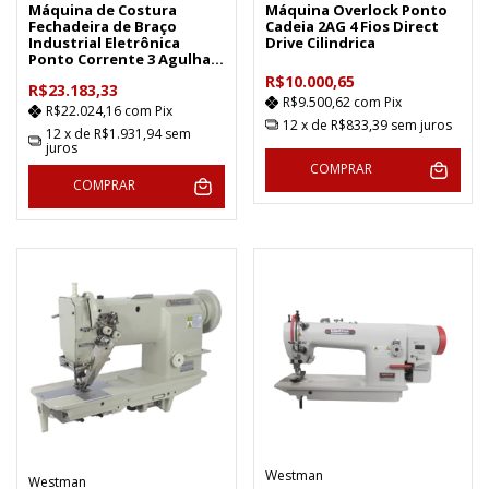
Máquina de Costura
Máquina Overlock Ponto
Fechadeira de Braço
Cadeia 2AG 4 Fios Direct
Industrial Eletrônica
Drive Cilindrica
Ponto Corrente 3 Agulhas
W-928 DC2
R$10.000,65
R$23.183,33
R$9.500,62
com
Pix
R$22.024,16
com
Pix
12
x de
R$833,39
sem juros
12
x de
R$1.931,94
sem
juros
COMPRAR
COMPRAR
Westman
Westman