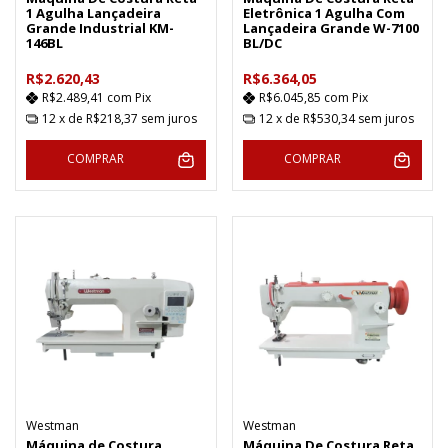
1 Agulha Lançadeira
Eletrônica 1 Agulha Com
Grande Industrial KM-
Lançadeira Grande W-7100
146BL
BL/DC
R$2.620,43
R$6.364,05
R$2.489,41
com
Pix
R$6.045,85
com
Pix
12
x de
R$218,37
sem juros
12
x de
R$530,34
sem juros
COMPRAR
COMPRAR
Westman
Westman
Máquina de Costura
Máquina De Costura Reta