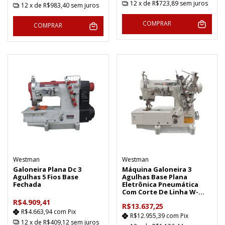
12
x de
R$723,89
sem juros
12
x de
R$983,40
sem juros
COMPRAR
COMPRAR
Westman
Westman
Galoneira Plana Dc 3
Máquina Galoneira 3
Agulhas 5 Fios Base
Agulhas Base Plana
Fechada
Eletrônica Pneumática
Com Corte De Linha W-
32803-D-UTC
R$4.909,41
R$13.637,25
R$4.663,94
com
Pix
R$12.955,39
com
Pix
12
x de
R$409,12
sem juros