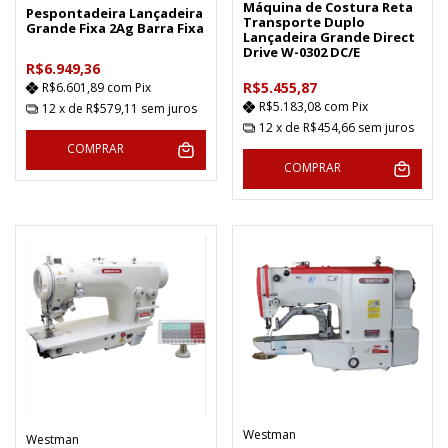
Máquina de Costura Reta
Pespontadeira Lançadeira
Transporte Duplo
Grande Fixa 2Ag Barra Fixa
Lançadeira Grande Direct
Drive W-0302 DC/E
R$6.949,36
R$5.455,87
R$6.601,89
com
Pix
R$5.183,08
com
Pix
12
x de
R$579,11
sem juros
12
x de
R$454,66
sem juros
COMPRAR
COMPRAR
Westman
Westman