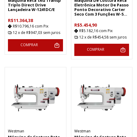
Máquina Reta 1AG Transp
Máquina De Costura Reta
Triplo Direct Drive
Eletrônica Motor De Passo
Lançadeira W-1241DC/E
Ponto Decorativo Carter
Seco Com 3 Funções W-5
DC3/E
R$11.364,38
R$5.454,90
R$10.796,16
com
Pix
R$5.182,16
com
Pix
12
x de
R$947,03
sem juros
12
x de
R$454,58
sem juros
COMPRAR
COMPRAR
Westman
Westman
Máquina de Costura Reta
Máquina de Costura Reta