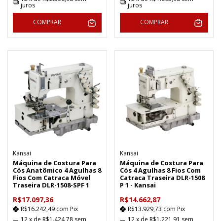
juros
juros
COMPRAR
COMPRAR
Kansai
Kansai
Máquina de Costura Para
Máquina de Costura Para
Cós Anatômico 4 Agulhas 8
Cós 4 Agulhas 8 Fios Com
Fios Com Catraca Móvel
Catraca Traseira DLR-1508
Traseira DLR-1508-SPF 1
P 1 - Kansai
R$17.097,36
R$14.662,87
R$16.242,49
com
Pix
R$13.929,73
com
Pix
12
x de
R$1.424,78
sem
12
x de
R$1.221,91
sem