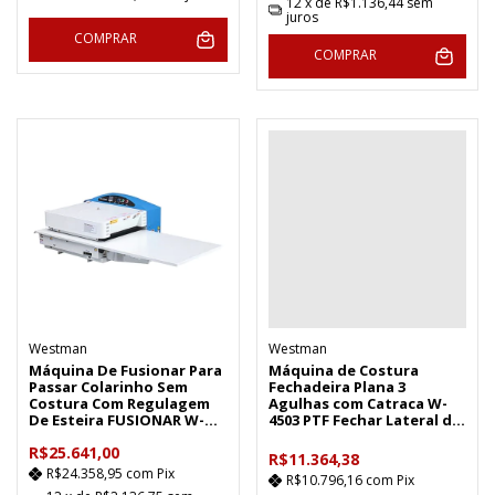
12
x de
R$1.136,44
sem
juros
COMPRAR
COMPRAR
Westman
Westman
Máquina De Fusionar Para
Máquina de Costura
Passar Colarinho Sem
Fechadeira Plana 3
Costura Com Regulagem
Agulhas com Catraca W-
De Esteira FUSIONAR W-
4503 PTF Fechar Lateral de
500CS-MS
Calças
R$25.641,00
R$11.364,38
R$24.358,95
com
Pix
R$10.796,16
com
Pix