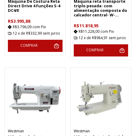
Máquina De Costura Reta
Máquina reta transporte
Direct Drive 4 Funções S-4
triplo pesada- com
DC4/E
alimentação composta do
calcador central- W-
5508BL/L
R$3.995,88
R$11.818,95
R$3.796,09
com
Pix
R$11.228,00
com
Pix
12
x de
R$332,99
sem juros
12
x de
R$984,91
sem juros
COMPRAR
COMPRAR
Westman
Westman