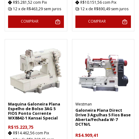
R$5.281,52
com
Pix
R$10.151,56
com
Pix
12
x de
R$463,29
sem juros
12
x de
R$890,49
sem juros
COMPRAR
COMPRAR
Maquina Galoneira Plana
Westman
Espelho de Bolso 3AG 5
Galoneira Plana Direct
FIOS Ponto Corrente
Drive 3 Agulhas 5 Fios Base
WX8842-1 Kansai Special
Aberta/Fechada W-7
DCTN/L
R$15.223,75
R$14.462,56
com
Pix
R$4.909,41