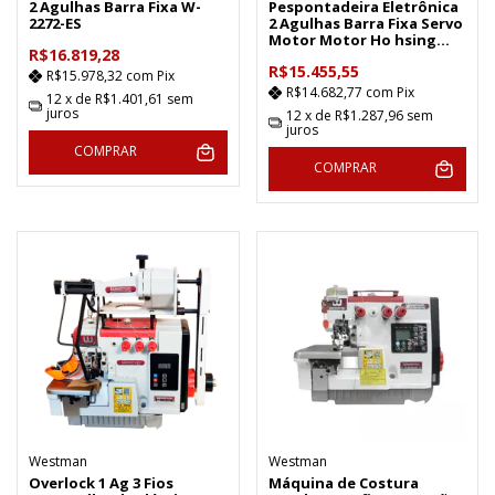
2 Agulhas Barra Fixa W-
Pespontadeira Eletrônica
2272-ES
2 Agulhas Barra Fixa Servo
Motor Motor Ho hsing
R$16.819,28
HVP90 W-2272-7S
R$15.455,55
R$15.978,32
com
Pix
R$14.682,77
com
Pix
12
x de
R$1.401,61
sem
juros
12
x de
R$1.287,96
sem
juros
COMPRAR
COMPRAR
Westman
Westman
Overlock 1 Ag 3 Fios
Máquina de Costura