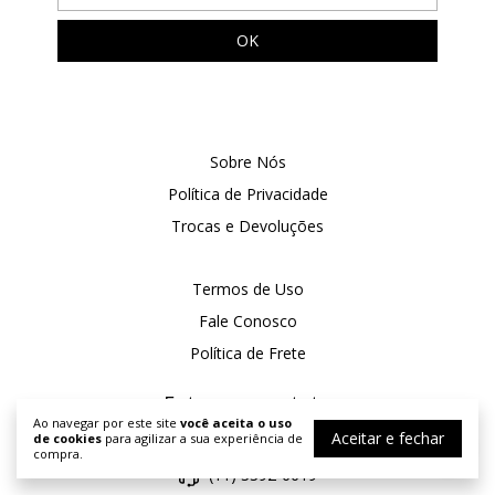
Sobre Nós
Política de Privacidade
Trocas e Devoluções
Termos de Uso
Fale Conosco
Política de Frete
Entre em contato
Ao navegar por este site
você aceita o uso
Aceitar e fechar
de cookies
para agilizar a sua experiência de
(11) 97351-3940
compra.
(11) 3392-6619