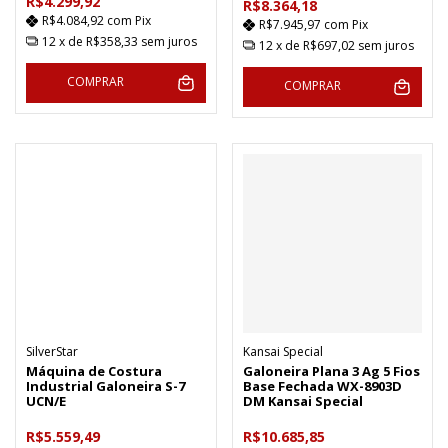
R$4.299,92
R$8.364,18
R$4.084,92
com
Pix
R$7.945,97
com
Pix
12
x de
R$358,33
sem juros
12
x de
R$697,02
sem juros
COMPRAR
COMPRAR
SilverStar
Kansai Special
Máquina de Costura
Galoneira Plana 3 Ag 5 Fios
Industrial Galoneira S-7
Base Fechada WX-8903D
UCN/E
DM Kansai Special
R$5.559,49
R$10.685,85