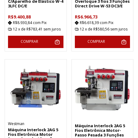
C/Aparelho de Elástico W-4
Overloque 3 fios 3 Funções
3LFC DC/E
Direct Drive W-53 DC3/E
R$9.400,88
R$6.966,73
R$8.930,84
com
Pix
R$6.618,39
com
Pix
12
x de
R$783,41
sem juros
12
x de
R$580,56
sem juros
COMPRAR
COMPRAR
Westman
Máquina Interlock 2AG 5
Máquina Interlock 2AG 5
Fios Eletrônica Motor-
Fios Eletrônica Motor
Passo Pesada 3 Funções