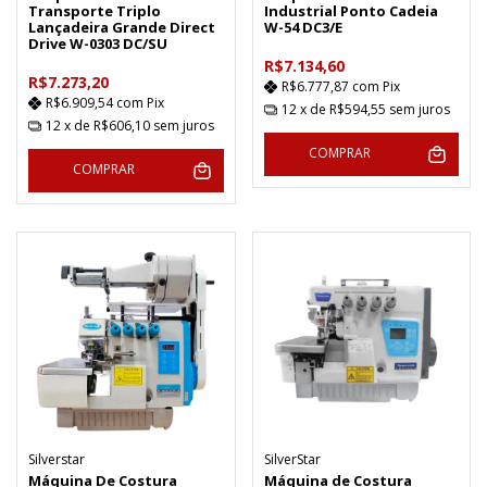
Transporte Triplo
Industrial Ponto Cadeia
Lançadeira Grande Direct
W-54 DC3/E
Drive W-0303 DC/SU
R$7.134,60
R$7.273,20
R$6.777,87
com
Pix
R$6.909,54
com
Pix
12
x de
R$594,55
sem juros
12
x de
R$606,10
sem juros
COMPRAR
COMPRAR
Silverstar
SilverStar
Máquina De Costura
Máquina de Costura