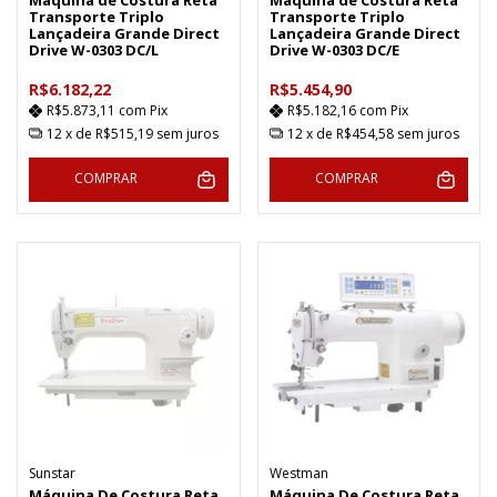
Transporte Triplo
Transporte Triplo
Lançadeira Grande Direct
Lançadeira Grande Direct
Drive W-0303 DC/L
Drive W-0303 DC/E
R$6.182,22
R$5.454,90
R$5.873,11
com
Pix
R$5.182,16
com
Pix
12
x de
R$515,19
sem juros
12
x de
R$454,58
sem juros
COMPRAR
COMPRAR
Sunstar
Westman
Máquina De Costura Reta
Máquina De Costura Reta