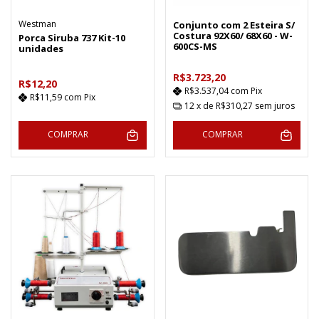
Westman
Conjunto com 2 Esteira S/
Costura 92X60/ 68X60 - W-
Porca Siruba 737 Kit-10
600CS-MS
unidades
R$3.723,20
R$12,20
R$3.537,04
com
Pix
R$11,59
com
Pix
12
x de
R$310,27
sem juros
COMPRAR
COMPRAR