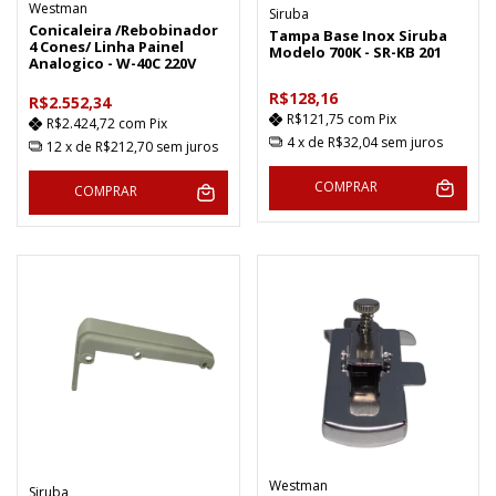
Westman
Siruba
Conicaleira /Rebobinador
Tampa Base Inox Siruba
4 Cones/ Linha Painel
Modelo 700K - SR-KB 201
Analogico - W-40C 220V
R$128,16
R$2.552,34
R$121,75
com
Pix
R$2.424,72
com
Pix
4
x de
R$32,04
sem juros
12
x de
R$212,70
sem juros
COMPRAR
COMPRAR
Westman
Siruba