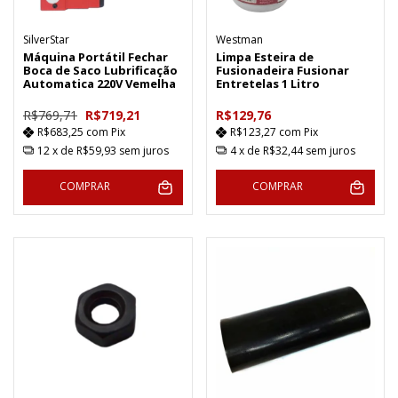
SilverStar
Westman
Máquina Portátil Fechar
Limpa Esteira de
Boca de Saco Lubrificação
Fusionadeira Fusionar
Automatica 220V Vemelha
Entretelas 1 Litro
R$769,71
R$719,21
R$129,76
R$683,25
com
Pix
R$123,27
com
Pix
12
x de
R$59,93
sem juros
4
x de
R$32,44
sem juros
COMPRAR
COMPRAR