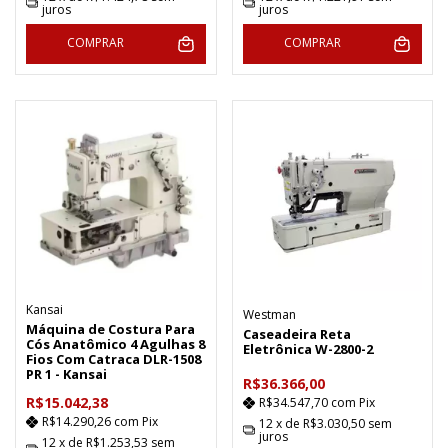
juros
juros
COMPRAR
COMPRAR
Kansai
Westman
Máquina de Costura Para
Caseadeira Reta
Cós Anatômico 4 Agulhas 8
Eletrônica W-2800-2
Fios Com Catraca DLR-1508
PR 1 - Kansai
R$36.366,00
R$15.042,38
R$34.547,70
com
Pix
R$14.290,26
com
Pix
12
x de
R$3.030,50
sem
juros
12
x de
R$1.253,53
sem