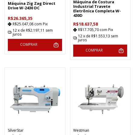
Máquina de Costura
Máquina Zig Zag Direct
Industrial Travete
Drive W-2430 DC
Eletrônica Completa W-
430D
R$26.365,35
R$18.637,58
R$25.047,08
com
Pix
R$17.705,70
com
Pix
12
x de
R$2.197,11
sem
juros
12
x de
R$1.553,13
sem
juros
COMPRAR
COMPRAR
SilverStar
Westman