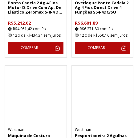
Ponto Cadeia 2 Ag 4 Fios
Overloque Ponto Cadeia 2
Motor D.Drive Com Ap. De
Ag 4 Fios Direct Drive 4
Elástico Zeromax S-8-4 DC-
Funções S54-4DC/SU
LFC/E
R$5.212,02
R$6.601,89
R$4.951,42
com
Pix
R$6.271,80
com
Pix
12
x de
R$434,34
sem juros
12
x de
R$550,16
sem juros
COMPRAR
COMPRAR
Westman
Westman
Máquina de Costura
Pespontadeira 2 Agulhas