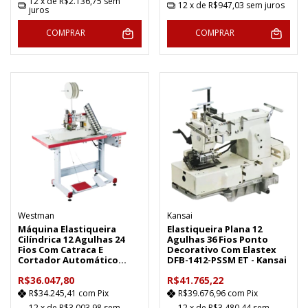
12
x de
R$2.136,75
sem
12
x de
R$947,03
sem juros
juros
COMPRAR
COMPRAR
Westman
Kansai
Máquina Elastiqueira
Elastiqueira Plana 12
Cilíndrica 12 Agulhas 24
Agulhas 36 Fios Ponto
Fios Com Catraca E
Decorativo Com Elastex
Cortador Automático
DFB-1412-PSSM ET - Kansai
Vertical - W-4412 CCA/M
R$36.047,80
R$41.765,22
R$34.245,41
com
Pix
R$39.676,96
com
Pix
12
x de
R$3.003,98
sem
12
x de
R$3.480,44
sem