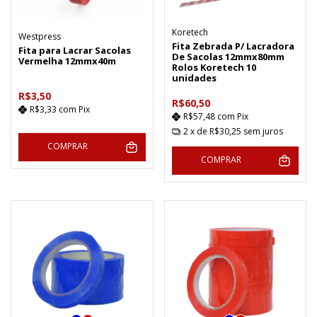
Koretech
Westpress
Fita Zebrada P/ Lacradora
Fita para Lacrar Sacolas
De Sacolas 12mmx80mm
Vermelha 12mmx40m
Rolos Koretech 10
unidades
R$3,50
R$60,50
R$3,33
com
Pix
R$57,48
com
Pix
2
x de
R$30,25
sem juros
COMPRAR
COMPRAR