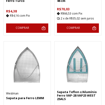
Ferro Turco
48 cm
R$70,03
R$4,38
R$66,53
com
Pix
R$4,16
com
Pix
2
x de
R$35,02
sem juros
COMPRAR
COMPRAR
Sapata Teflon c/Alumínio
Westman
Ferro VAP-28 VAP25 WEST
Sapata para Ferro LEMM
25ALS