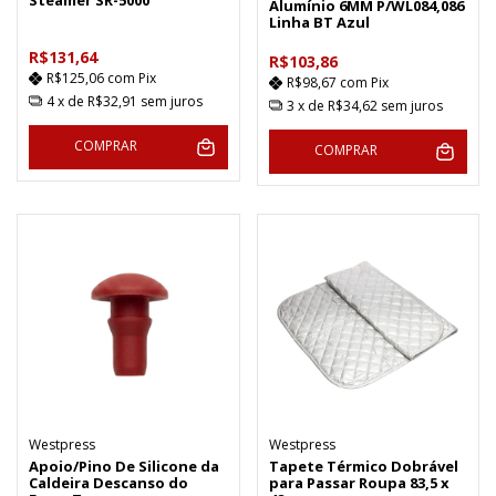
Alumínio 6MM P/WL084,086
Linha BT Azul
R$131,64
R$103,86
R$125,06
com
Pix
R$98,67
com
Pix
4
x de
R$32,91
sem juros
3
x de
R$34,62
sem juros
COMPRAR
COMPRAR
Westpress
Westpress
Apoio/Pino De Silicone da
Tapete Térmico Dobrável
Caldeira Descanso do
para Passar Roupa 83,5 x