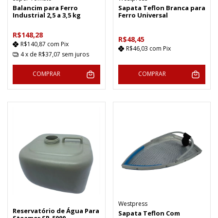
Balancim para Ferro
Sapata Teflon Branca para
Industrial 2,5 a 3,5 kg
Ferro Universal
R$148,28
R$48,45
R$140,87
com
Pix
R$46,03
com
Pix
4
x de
R$37,07
sem juros
COMPRAR
COMPRAR
Westpress
Reservatório de Água Para
Sapata Teflon Com
Steamer SR-5000