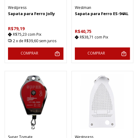
Westpress
Westman
Sapata para Ferro Jolly
Sapata para Ferro ES-94AL
R$79,19
R$40,75
R$75,23
com
Pix
R$38,71
com
Pix
2
x de
R$39,60
sem juros
COMPRAR
COMPRAR
Super Tomate
Westpress