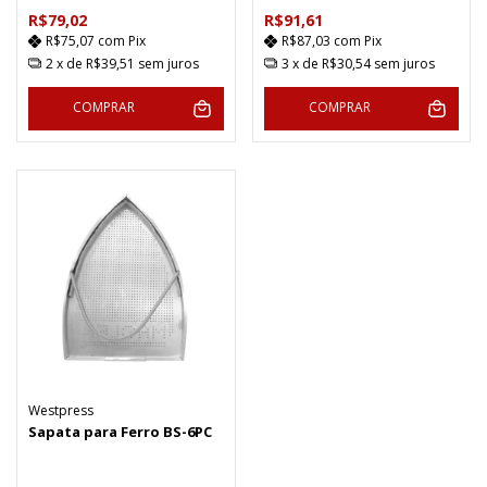
R$79,02
R$91,61
R$75,07
com
Pix
R$87,03
com
Pix
2
x de
R$39,51
sem juros
3
x de
R$30,54
sem juros
COMPRAR
COMPRAR
Westpress
Sapata para Ferro BS-6PC