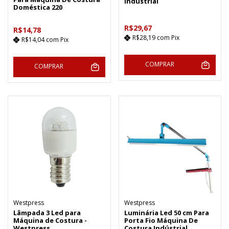
Industrial
Doméstica 220
R$29,67
R$14,78
R$28,19
com
Pix
R$14,04
com
Pix
COMPRAR
COMPRAR
Westpress
Westpress
Lâmpada 3 Led para
Luminária Led 50 cm Para
Máquina de Costura -
Porta Fio Máquina De
Westpress
Costura Indústrial