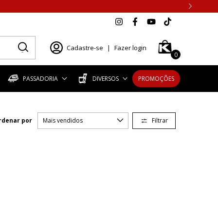
Cadastre-se
|
Fazer login
0
PASSADORIA
DIVERSOS
PROMOÇÕES
Filtrar
rdenar por