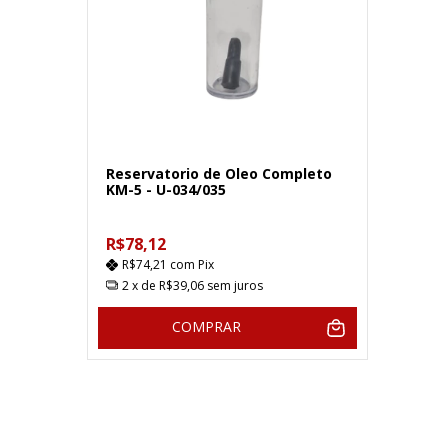
Reservatorio de Oleo Completo
KM-5 - U-034/035
R$78,12
R$74,21
com
Pix
2
x de
R$39,06
sem juros
COMPRAR