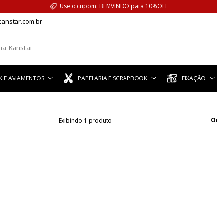
Use o cupom: BEMVINDO para 10%OFF
anstar.com.br
 E AVIAMENTOS
PAPELARIA E SCRAPBOOK
FIXAÇÃO
O
Exibindo 1 produto