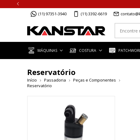
(11) 97351-3940
(11) 3392-6619
contato@k
MÁQUINAS
COSTURA
PATCHWORK
Reservatório
Início
Passadoria
Peças e Componentes
Reservatório