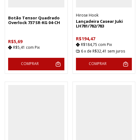
Hirose Hook
Botão Tensor Quadrado
Lançadeira Casear Juki
Overlock 737 SR-KG 04-CH
LH781/782/783
R$194,47
R$5,69
R$184,75
com
Pix
R$5,41
com
Pix
6
x de
R$32,41
sem juros
COMPRAR
COMPRAR