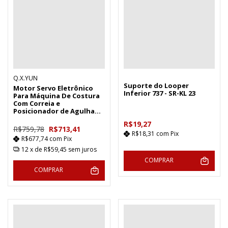
Q.X.YUN
Suporte do Looper
Motor Servo Eletrônico
Inferior 737 - SR-KL 23
Para Máquina De Costura
Com Correia e
Posicionador de Agulha
Universal 750W 220V
R$19,27
R$759,78
R$713,41
R$18,31
com
Pix
R$677,74
com
Pix
12
x de
R$59,45
sem juros
COMPRAR
COMPRAR