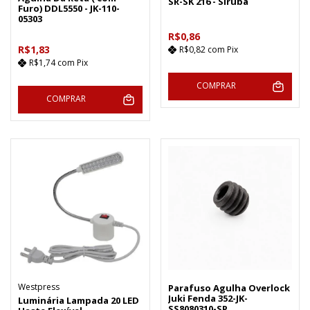
SR-SK 216 - Siruba
Furo) DDL5550 - JK-110-
05303
R$0,86
R$1,83
R$0,82
com
Pix
R$1,74
com
Pix
COMPRAR
COMPRAR
Westpress
Parafuso Agulha Overlock
Juki Fenda 352-JK-
Luminária Lampada 20 LED
SS8080310-SP