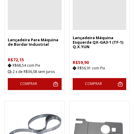
Lançadeira Máquina
Lançadeira Para Máquina
Esquerda QX-GA3-1 (TF-1)
de Bordar Industrial
Q.X.YUN
R$72,15
R$59,90
R$68,54
com
Pix
R$56,91
com
Pix
2
x de
R$36,08
sem juros
COMPRAR
COMPRAR