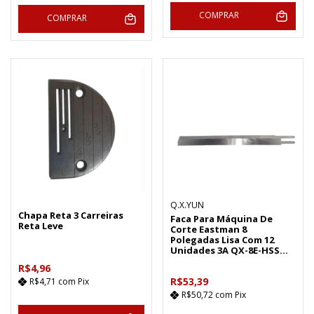
COMPRAR
COMPRAR
Q.X.YUN
Chapa Reta 3 Carreiras
Faca Para Máquina De
Reta Leve
Corte Eastman 8
Polegadas Lisa Com 12
Unidades 3A QX-8E-HSS
(3A)
R$4,96
R$53,39
R$4,71
com
Pix
R$50,72
com
Pix