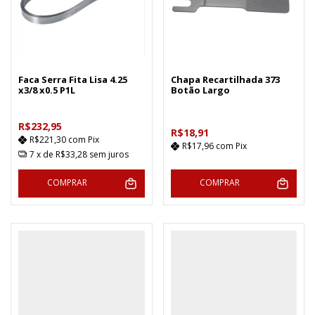
Faca Serra Fita Lisa 4.25
Chapa Recartilhada 373
x3/8 x0.5 P1L
Botão Largo
R$232,95
R$18,91
R$221,30
com
Pix
R$17,96
com
Pix
7
x de
R$33,28
sem juros
COMPRAR
COMPRAR