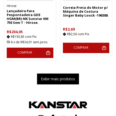
Hirose
Correia Preta do Motor p/
Lançadeira Para
Máquina de Costura
Pespontadeira GDE
Singer Baby Loock -196388
HGM(BR)-NK Sunstar KM
750 Sem T - Hirose.
R$2,69
R$204,05
R$2,56
com
Pix
R$193,85
com
Pix
6
x de
R$34,01
sem juros
COMPRAR
COMPRAR
Exibir mais produtos