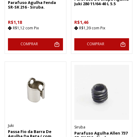
Parafuso Agulha Fenda
Juki 280 11/64-40 L 5.5
SR-SK 216 - Siruba.
R$1,18
R$1,46
R$1,12
com
Pix
R$1,39
com
Pix
COMPRAR
COMPRAR
Juki
Siruba
Passa Fio da Barra De
Parafuso Agulha Allen 737
Agulha Da Reta ( com