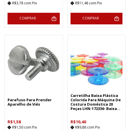
R$3,78
com
Pix
R$11,48
com
Pix
COMPRAR
COMPRAR
Carretilha Baixa Plástica
Parafuso Para Prender
Colorida Para Máquina De
Aparelho de Viés
Costura Doméstica 20
Peças LHN-172336- Baixa
Color (Ref. KIT-16546-20
R$1,58
R$10,40
R$1,50
com
Pix
R$9,88
com
Pix