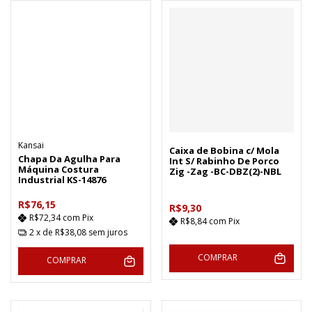
Kansai
Caixa de Bobina c/ Mola
Chapa Da Agulha Para
Int S/ Rabinho De Porco
Máquina Costura
Zig -Zag -BC-DBZ(2)-NBL
Industrial KS-14876
R$76,15
R$9,30
R$72,34
com
Pix
R$8,84
com
Pix
2
x de
R$38,08
sem juros
COMPRAR
COMPRAR