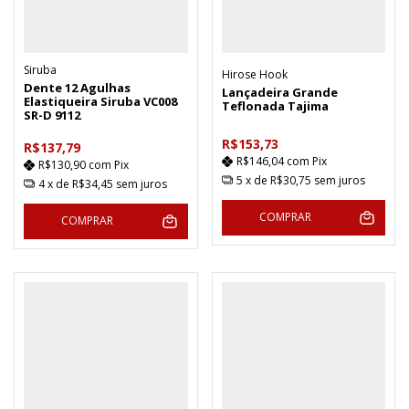
Siruba
Hirose Hook
Dente 12 Agulhas
Lançadeira Grande
Elastiqueira Siruba VC008
Teflonada Tajima
SR-D 9112
R$153,73
R$137,79
R$146,04
com
Pix
R$130,90
com
Pix
5
x de
R$30,75
sem juros
4
x de
R$34,45
sem juros
COMPRAR
COMPRAR