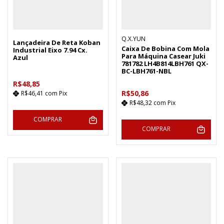
Q.X.YUN
Lançadeira De Reta Koban
Caixa De Bobina Com Mola
Industrial Eixo 7.94 Cx.
Para Máquina Casear Juki
Azul
781782 LH4B814LBH761 QX-
BC-LBH761-NBL
R$48,85
R$50,86
R$46,41
com
Pix
R$48,32
com
Pix
COMPRAR
COMPRAR