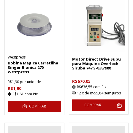
Westpress
Motor Direct Drive Supu
Bobina Magica Carretilha
para Máquina Overlock
Singer Bionica 270
Siruba 747 S-838/988
Westpress
R$670,05
R$1,90
por unidade
R$636,55
com
Pix
R$1,90
12
x de
R$55,84
sem juros
R$1,81
com
Pix
COMPRAR
COMPRAR