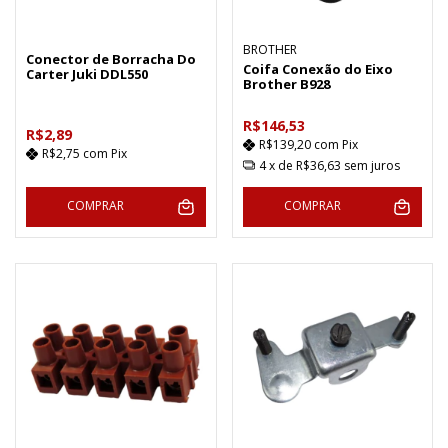
BROTHER
Conector de Borracha Do
Coifa Conexão do Eixo
Carter Juki DDL550
Brother B928
R$146,53
R$2,89
R$139,20
com
Pix
R$2,75
com
Pix
4
x de
R$36,63
sem juros
COMPRAR
COMPRAR