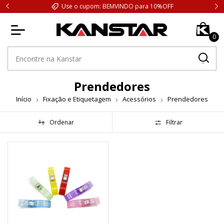
Use o cupom: BEMVINDO para 10%OFF
0
Prendedores
Início
Fixação e Etiquetagem
Acessórios
Prendedores
Ordenar
Filtrar