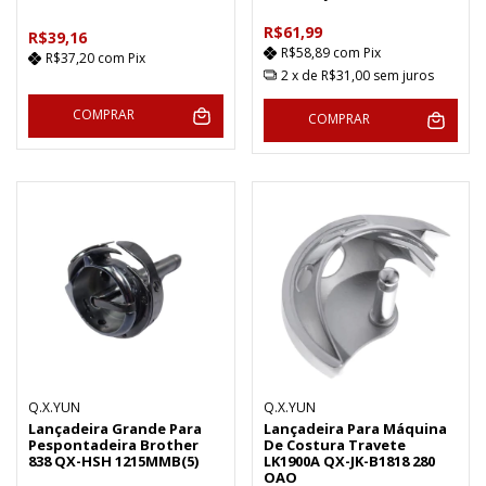
R$61,99
R$39,16
R$58,89
com
Pix
R$37,20
com
Pix
2
x de
R$31,00
sem juros
COMPRAR
COMPRAR
Q.X.YUN
Q.X.YUN
Lançadeira Grande Para
Lançadeira Para Máquina
Pespontadeira Brother
De Costura Travete
838 QX-HSH 1215MMB(5)
LK1900A QX-JK-B1818 280
OAO