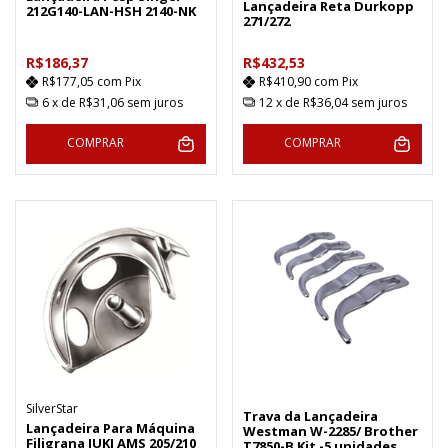
Lançadeira Reta Durkopp
212G140-LAN-HSH 2140-NK
271/272
R$186,37
R$432,53
R$177,05
com
Pix
R$410,90
com
Pix
6
x de
R$31,06
sem juros
12
x de
R$36,04
sem juros
COMPRAR
COMPRAR
SilverStar
Trava da Lançadeira
Lançadeira Para Máquina
Westman W-2285/ Brother
Filigrana JUKI AMS 205/210
T7850-B Kit -5 unidades