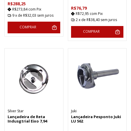
R$288,25
R$76,79
R$273,84
com
Pix
R$72,95
com
Pix
9
x de
R$32,03
sem juros
2
x de
R$38,40
sem juros
COMPRAR
COMPRAR
Silver Star
Juki
Lançadeira de Reta
Lançadeira Pesponto Juki
Indusgtrial Eixo 7,94
LU 562