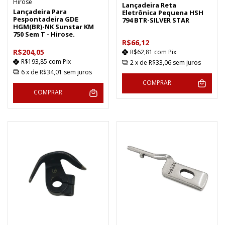
Hirose
Lançadeira Reta
Lançadeira Para
Eletrônica Pequena HSH
Pespontadeira GDE
794 BTR-SILVER STAR
HGM(BR)-NK Sunstar KM
750 Sem T - Hirose.
R$66,12
R$204,05
R$62,81
com
Pix
R$193,85
com
Pix
2
x de
R$33,06
sem juros
6
x de
R$34,01
sem juros
COMPRAR
COMPRAR