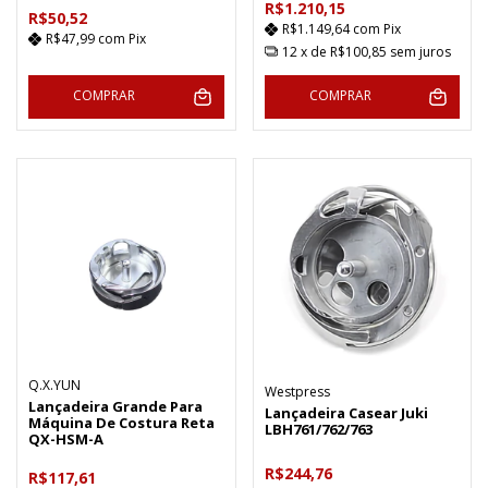
R$1.210,15
R$50,52
R$1.149,64
com
Pix
R$47,99
com
Pix
12
x de
R$100,85
sem juros
COMPRAR
COMPRAR
Q.X.YUN
Westpress
Lançadeira Grande Para
Lançadeira Casear Juki
Máquina De Costura Reta
LBH761/762/763
QX-HSM-A
R$244,76
R$117,61