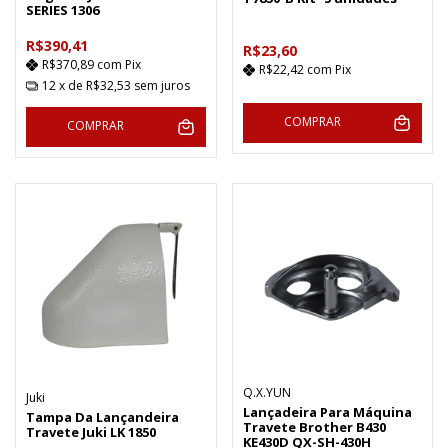
SERIES 1306
R$390,41
R$23,60
R$370,89
com
Pix
R$22,42
com
Pix
12
x de
R$32,53
sem juros
COMPRAR
COMPRAR
Q.X.YUN
Juki
Lançadeira Para Máquina
Tampa Da Lançandeira
Travete Brother B430
Travete Juki LK 1850
KE430D QX-SH-430H