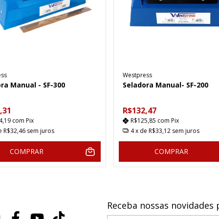
ess
Westpress
ra Manual - SF-300
Seladora Manual- SF-200
,31
R$132,47
4,19
com
Pix
R$125,85
com
Pix
de
R$32,46
sem juros
4
x de
R$33,12
sem juros
COMPRAR
COMPRAR
Receba nossas novidades 