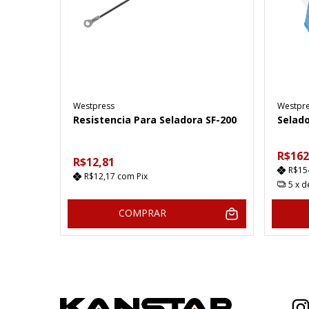
Westpress
Westpr
Resistencia Para Seladora SF-200
Selado
R$162
R$12,81
R$15
R$12,17
com
Pix
5
x 
COMPRAR