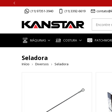
(11) 97351-3940
(11) 3392-6619
contato@k
MÁQUINAS
COSTURA
PATCHWORK
Seladora
Início
Diversos
Seladora