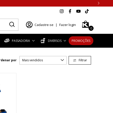
Cadastre-se
|
Fazer login
0
PASSADORIA
DIVERSOS
PROMOÇÕES
Filtrar
rdenar por