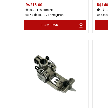
R$215,00
R$140
R$204,25
com
Pix
R$13
7
x de
R$30,71
sem juros
4
x 
COMPRAR