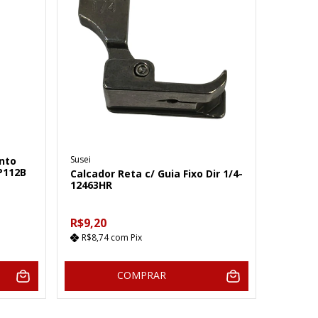
Susei
nto
P112B
Calcador Reta c/ Guia Fixo Dir 1/4-
12463HR
R$9,20
R$8,74
com
Pix
COMPRAR