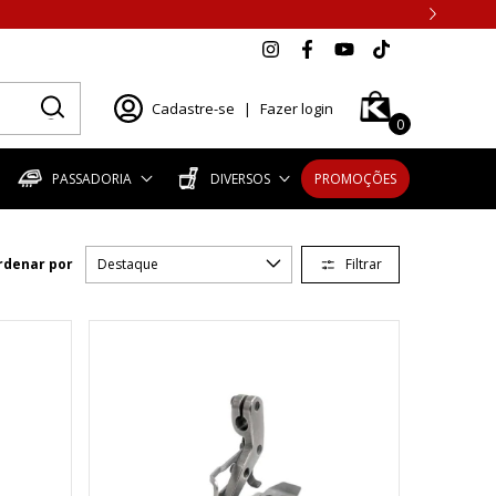
Cadastre-se
|
Fazer login
0
PASSADORIA
DIVERSOS
PROMOÇÕES
Filtrar
rdenar por