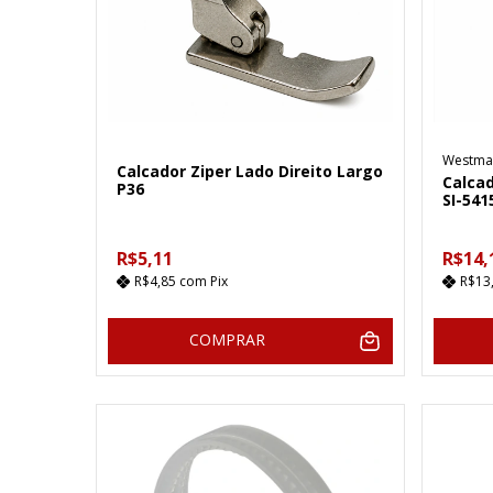
Westma
Calcador Ziper Lado Direito Largo
Calca
P36
SI-541
R$5,11
R$14,
R$4,85
com
Pix
R$13
COMPRAR