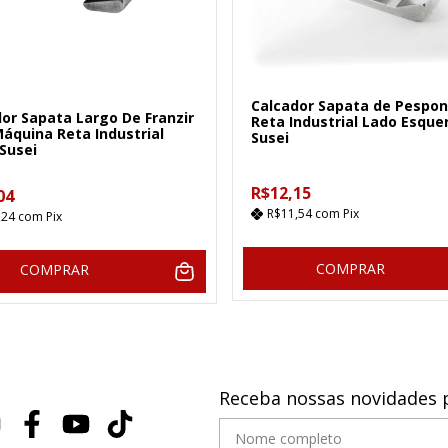
Calcador Sapata de Pespon
or Sapata Largo De Franzir
Reta Industrial Lado Esque
áquina Reta Industrial
Susei
Susei
R$12,15
04
R$11,54
com
Pix
,24
com
Pix
COMPRAR
COMPRAR
Receba nossas novidades 