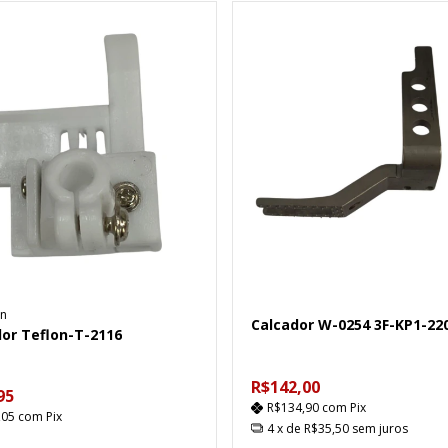
n
Calcador W-0254 3F-KP1-22
dor Teflon-T-2116
R$142,00
95
R$134,90
com
Pix
,05
com
Pix
4
x de
R$35,50
sem juros