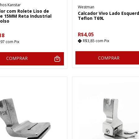
hos Kanstar
Westman
or com Rolete Liso de
Calcador Vivo Lado Esquer
ne 15MM Reta Industrial
Teflon T69L
olso
R$4,05
18
R$3,85
com
Pix
,97
com
Pix
COMPRAR
COMPRAR