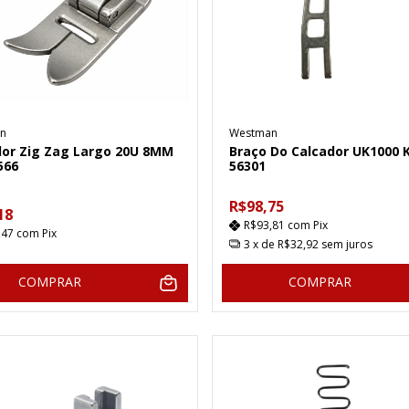
n
Westman
dor Zig Zag Largo 20U 8MM
Braço Do Calcador UK1000 
566
56301
R$98,75
18
R$93,81
com
Pix
,47
com
Pix
3
x de
R$32,92
sem juros
COMPRAR
COMPRAR