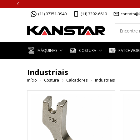
(11) 97351-3940
(11) 3392-6619
contato@k
MÁQUINAS
COSTURA
PATCHWORK
Industriais
Início
Costura
Calcadores
Industriais