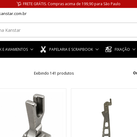
FRETE GRÁTIS. Compras acima de 199,90 para São Paulo
anstar.com.br
 E AVIAMENTOS
PAPELARIA E SCRAPBOOK
FIXAÇÃO
O
Exibindo 141 produtos