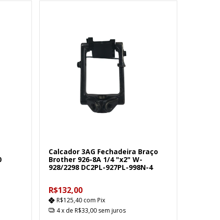
Calcador 3AG Fechadeira Braço
0
Brother 926-8A 1/4 "x2" W-
928/2298 DC2PL-927PL-998N-4
R$132,00
R$125,40
com
Pix
4
x de
R$33,00
sem juros