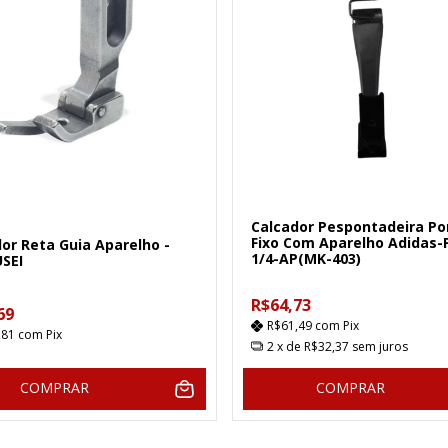
Calcador Pespontadeira Po
Fixo Com Aparelho Adidas-
or Reta Guia Aparelho -
1/4-AP(MK-403)
USEI
R$64,73
69
R$61,49
com
Pix
,81
com
Pix
2
x de
R$32,37
sem juros
COMPRAR
COMPRAR