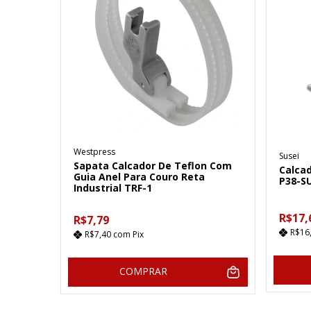
Westpress
Susei
Sapata Calcador De Teflon Com
Calcad
Guia Anel Para Couro Reta
P38-S
Industrial TRF-1
R$17,
R$7,79
R$16
R$7,40
com
Pix
COMPRAR