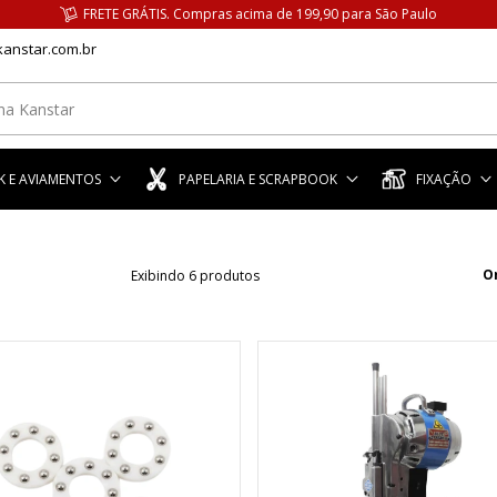
FRETE GRÁTIS. Compras acima de 199,90 para São Paulo
anstar.com.br
 E AVIAMENTOS
PAPELARIA E SCRAPBOOK
FIXAÇÃO
O
Exibindo 6 produtos