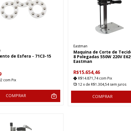
Eastman
n
Maquina de Corte de Tecid
nto de Esfera - 71C3-15
8 Polegadas 550W 220V E62
Eastman
R$15.654,46
9
R$14.871,74
com
Pix
92
com
Pix
12
x de
R$1.304,54
sem juros
COMPRAR
COMPRAR