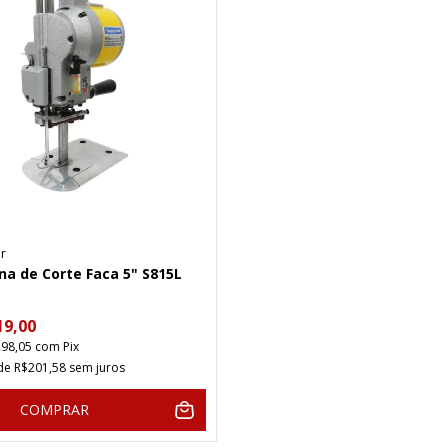
ar
a de Corte Faca 5" S815L
19,00
298,05
com
Pix
 de
R$201,58
sem juros
COMPRAR