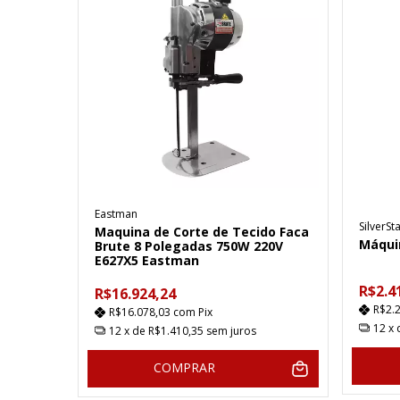
Eastman
SilverSt
Maquina de Corte de Tecido Faca
Máquin
Brute 8 Polegadas 750W 220V
E627X5 Eastman
R$2.4
R$16.924,24
R$2.
R$16.078,03
com
Pix
12
x
12
x de
R$1.410,35
sem juros
COMPRAR