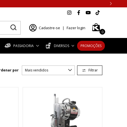
Cadastre-se
|
Fazer login
0
PASSADORIA
DIVERSOS
PROMOÇÕES
Filtrar
rdenar por