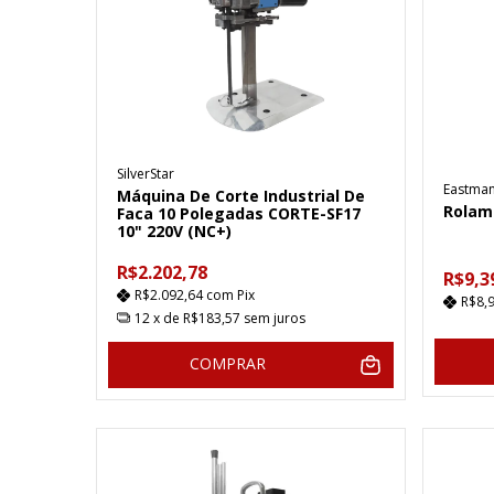
SilverStar
Eastma
Máquina De Corte Industrial De
Rolame
Faca 10 Polegadas CORTE-SF17
10" 220V (NC+)
R$2.202,78
R$9,3
R$2.092,64
com
Pix
R$8,
12
x de
R$183,57
sem juros
COMPRAR