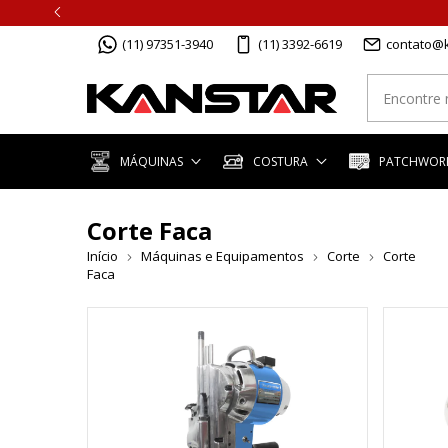
(11) 97351-3940
(11) 3392-6619
contato@k
MÁQUINAS
COSTURA
PATCHWORK
Corte Faca
Início
Máquinas e Equipamentos
Corte
Corte
Faca