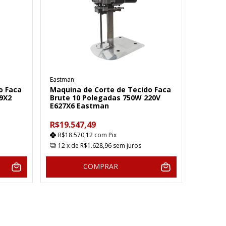
Eastman
o Faca
Maquina de Corte de Tecido Faca
9X2
Brute 10 Polegadas 750W 220V
E627X6 Eastman
R$19.547,49
R$18.570,12
com
Pix
12
x de
R$1.628,96
sem juros
COMPRAR