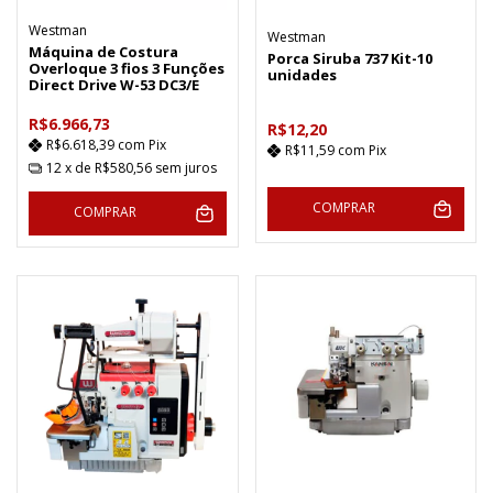
Westman
Westman
Máquina de Costura
Porca Siruba 737 Kit-10
Overloque 3 fios 3 Funções
unidades
Direct Drive W-53 DC3/E
R$6.966,73
R$12,20
R$6.618,39
com
Pix
R$11,59
com
Pix
12
x de
R$580,56
sem juros
COMPRAR
COMPRAR