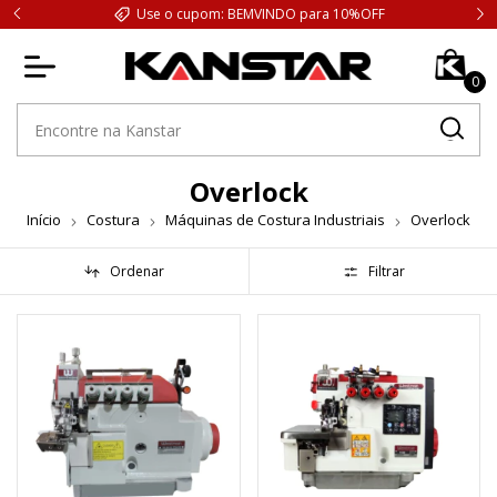
Use o cupom: BEMVINDO para 10%OFF
0
Overlock
Início
Costura
Máquinas de Costura Industriais
Overlock
Ordenar
Filtrar