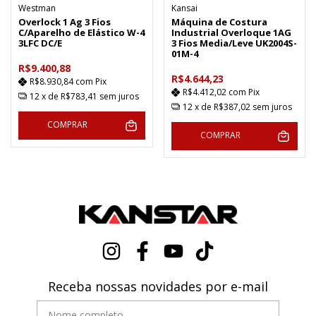
Westman
Kansai
Overlock 1 Ag 3 Fios
Máquina de Costura
C/Aparelho de Elástico W-4
Industrial Overloque 1AG
3LFC DC/E
3 Fios Media/Leve UK2004S-
01M-4
R$9.400,88
R$4.644,23
R$8.930,84
com
Pix
R$4.412,02
com
Pix
12
x de
R$783,41
sem juros
12
x de
R$387,02
sem juros
COMPRAR
COMPRAR
Receba nossas novidades por e-mail