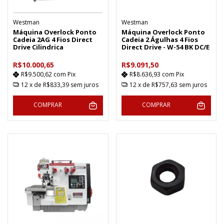
Westman
Westman
Máquina Overlock Ponto
Máquina Overlock Ponto
Cadeia 2AG 4 Fios Direct
Cadeia 2 Águlhas 4 Fios
Drive Cilindrica
Direct Drive - W-54 BK DC/E
R$10.000,65
R$9.091,50
R$9.500,62
com
Pix
R$8.636,93
com
Pix
12
x de
R$833,39
sem juros
12
x de
R$757,63
sem juros
COMPRAR
COMPRAR