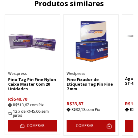
Produtos similares
Westpress
Westpress
Agulh
Pino Tag Pin Fine Nylon
Pino Fixador de
ST-80
Caixa Master Com 20
Etiquetas Tag Pin Fine
Unidades
7 mm
R$540,70
R$33,87
R$15,
R$513,67
com
Pix
R$32,18
com
Pix
R$1
12
x de
R$45,06
sem
juros
COMPRAR
COMPRAR
C