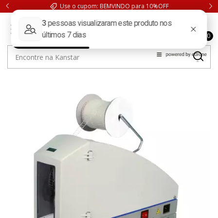
Use o cupom: BEMVINDO para 10%OFF
0