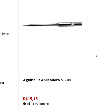
Yoke
Agulha P/ Aplicadora ST-80
Aplicad
tra
Médios 
R$15,15
R$20,6
R$14,39
com
Pix
R$19,6