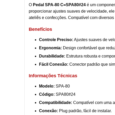
O
Pedal SPA-80 C=SPA80#24
é um componente
proporcionar ajustes suaves de velocidade, ele 
ateliês e confecções. Compatível com diversos 
Benefícios
Controle Preciso:
Ajustes suaves de velo
Ergonomia:
Design confortável que reduz
Durabilidade:
Estrutura robusta e compon
Fácil Conexão:
Conector padrão que simp
Informações Técnicas
Modelo:
SPA-80
Código:
SPA80#24
Compatibilidade:
Compatível com uma am
Conexão:
Plug padrão, fácil de instalar.