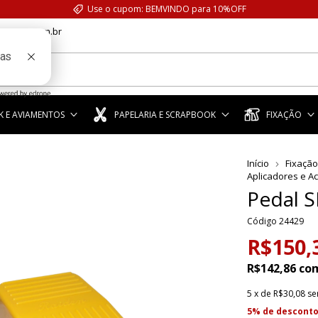
Use o cupom: BEMVINDO para 10%OFF
anstar.com.br
 E AVIAMENTOS
PAPELARIA E SCRAPBOOK
FIXAÇÃO
Início
Fixação
Aplicadores e A
Pedal 
Código
24429
R$150,
R$142,86
co
5
x de
R$30,08
se
5% de descont