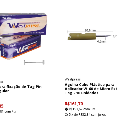
Westpress
ss
Agulha Cabo Plástico para
ara fixação de Tag Pin
Aplicador W-60 de Micro Ex
gular
Tag - 10 unidades
R$161,70
85
R$153,62
com
Pix
,81
com
Pix
5
x de
R$32,34
sem juros