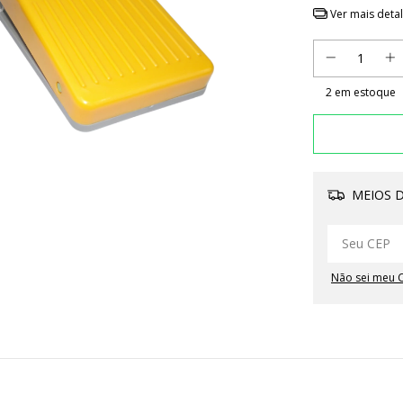
Ver mais deta
2
em estoque
MEIOS D
Não sei meu 