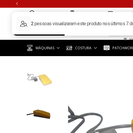
(11) 97351-3940
(11) 3392-6619
contato@k
MÁQUINAS
COSTURA
PATCHWORK