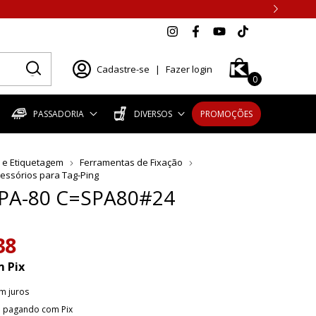
Cadastre-se
|
Fazer login
0
PASSADORIA
DIVERSOS
PROMOÇÕES
 e Etiquetagem
Ferramentas de Fixação
cessórios para Tag-Ping
SPA-80 C=SPA80#24
38
m
Pix
m juros
o
pagando com Pix