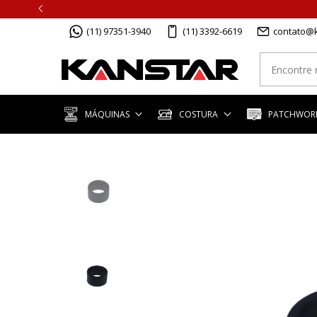
(11) 97351-3940
(11) 3392-6619
contato@k
MÁQUINAS
COSTURA
PATCHWORK