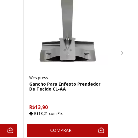
Westpress
Mola Do
Gancho Para Enfesto Prendedor
Siruba 
De Tecido CL-AA
R$13,90
R$2,57
R$13,21
com
Pix
R$2,44
COMPRAR