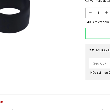
Ver mais deta
400
em estoque
MEIOS D
Não sei meu 
an