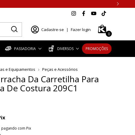
Cadastre-se
|
Fazer login
0
PASSADORIA
DIVERSOS
PROMOÇÕES
as e Equipamentos
Peças e Acessórios
rracha Da Carretilha Para
a De Costura 209C1
Pix
o
pagando com Pix