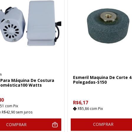
n
Esmeril Maquina De Corte 4
 Para Máquina De Costura
Polegadas-S150
Doméstica100 Watts
80
R$6,17
,51
com
Pix
R$5,86
com
Pix
e
R$42,90
sem juros
COMPRAR
COMPRAR