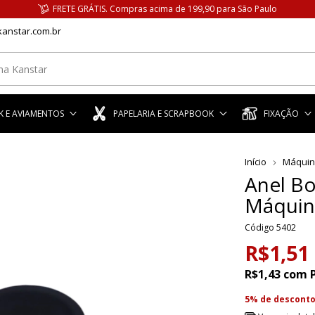
FRETE GRÁTIS. Compras acima de 199,90 para São Paulo
anstar.com.br
 E AVIAMENTOS
PAPELARIA E SCRAPBOOK
FIXAÇÃO
Início
Máquin
Anel Bo
Máquin
Código
5402
R$1,51
R$1,43
com
5% de descont