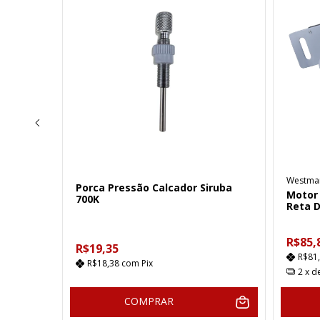
Westma
Porca Pressão Calcador Siruba
para
Motor
700K
ra 125
Reta 
R$85,
R$19,35
R$81
R$18,38
com
Pix
2
x d
COMPRAR