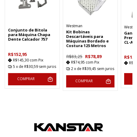
Westman
Westpr
Conjunto de Bitola
Kit Bobinas
Ganch
para Máquina Chapa
Descartáveis para
Prend
Dente Calcador 757
Máquinas Bordado e
CL-AA
Costura 125 Metros
R$152,95
R$83,25
R$78,89
R$13,
R$145,30
com
Pix
R$74,95
com
Pix
R$1
5
x de
R$30,59
sem juros
2
x de
R$39,45
sem juros
COMPRAR
COMPRAR