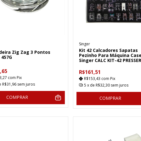
Singer
Kit 42 Calcadores Sapatas
deira Zig Zag 3 Pontos
Pezinho Para Máquina Case
r 457G
Singer CALC KIT-42 PRESSE
,65
R$161,51
3,27
com
Pix
R$153,43
com
Pix
de
R$31,96
sem juros
5
x de
R$32,30
sem juros
COMPRAR
COMPRAR