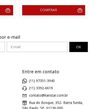
COMPRAR
por e-mail
Entre em contato
(11) 97351-3940
(11) 3392-6619
contato@kanstar.com.br
Rua do Bosque, 352- Barra funda,
São Paulo, SP, 01136-000