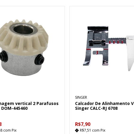
SINGER
nagem vertical 2 Parafusos
Calcador De Alinhamento Ve
r DOM-445460
Singer CALC-RJ 6708
8
R$7,90
48
com
Pix
R$7,51
com
Pix