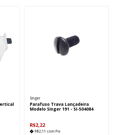
Singer
rtical
Parafuso Trava Lançadeira
Modelo Singer 191 - SI-504084
R$2,22
R$2,11
com
Pix