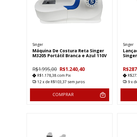
Singer
Singer
Máquina De Costura Reta Singer
Lança
M3205 Portátil Branca e Azul 110V
Singe
R$1.995,00
R$1.240,40
R$287
R$1.178,38
com
Pix
R$27
12
x de
R$103,37
sem juros
9
x 
COMPRAR