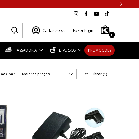
Cadastre-se
|
Fazer login
0
PASSADORIA
DIVERSOS
PROMOÇÕES
Filtrar (
1
)
nar por