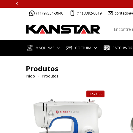
(11) 97351-3940
(11) 3392-6619
contato@k
MÁQUINAS
COSTURA
PATCHWORK
Produtos
Início
Produtos
38
%
OFF