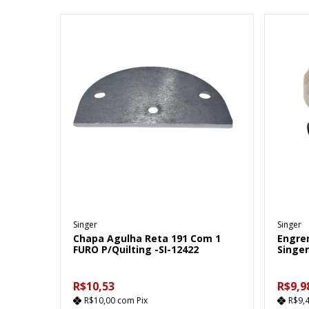
Singer
Singer
Chapa Agulha Reta 191 Com 1
Engre
FURO P/Quilting -SI-12422
Singe
R$10,53
R$9,9
R$10,00
com
Pix
R$9,