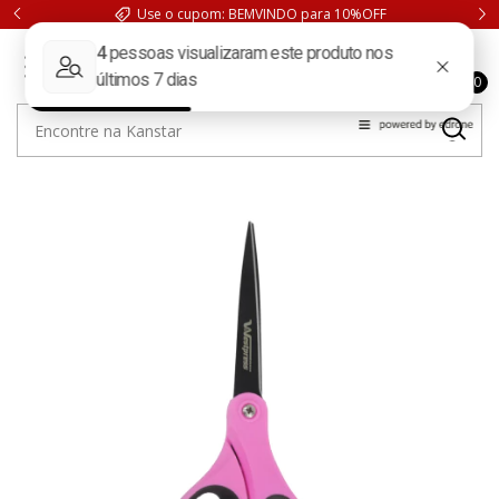
Use o cupom: BEMVINDO para 10%OFF
0