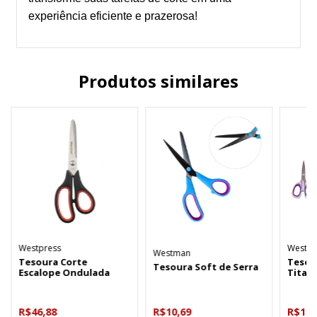
experiência eficiente e prazerosa!
Produtos similares
Westpress
Westm
Westman
Tesoura Corte
Tesou
Tesoura Soft de Serra
Escalope Ondulada
Titan
R$46,88
R$10,69
R$14,