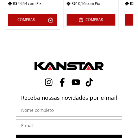
R$44,54
com
Pix
R$10,16
com
Pix
R$1
COMPRAR
COMPRAR
Receba nossas novidades por e-mail