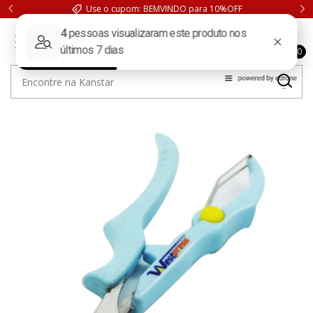
Use o cupom: BEMVINDO para 10%OFF
0