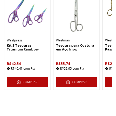
Westpress
Westman
Westpr
Kit 3 Tesouras
Tesoura para Costura
Tesou
Titanium Rainbow
em Aço Inox
Pássa
R$42,54
R$55,74
R$23,
R$40,41
com
Pix
R$52,95
com
Pix
R$2
COMPRAR
COMPRAR