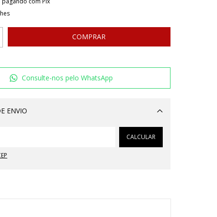
o
pagando com Pix
lhes
Consulte-nos pelo WhatsApp
E ENVIO
Alterar CEP
CALCULAR
CEP