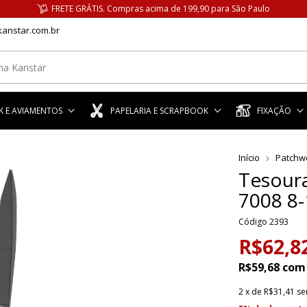
FRETE GRÁTIS. Compras acima de 199,90 para São Paulo
anstar.com.br
 E AVIAMENTOS
PAPELARIA E SCRAPBOOK
FIXAÇÃO
Início
Patchw
Tesoura
7008 8-
Código
2393
R$62,8
R$59,68
com
2
x de
R$31,41
se