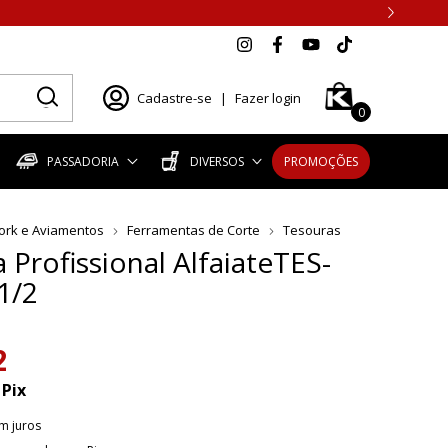
Cadastre-se
|
Fazer login
0
PASSADORIA
DIVERSOS
PROMOÇÕES
ork e Aviamentos
Ferramentas de Corte
Tesouras
 Profissional AlfaiateTES-
1/2
2
Pix
m juros