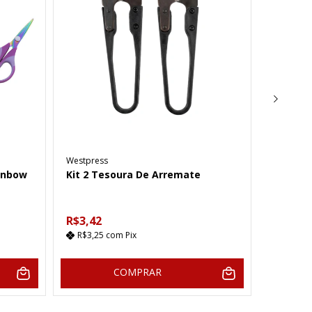
Westman
Westpress
Tesoura
ainbow
Kit 2 Tesoura De Arremate
TES-928
R$86,7
R$3,42
R$73,0
R$3,25
com
Pix
2
x de
COMPRAR