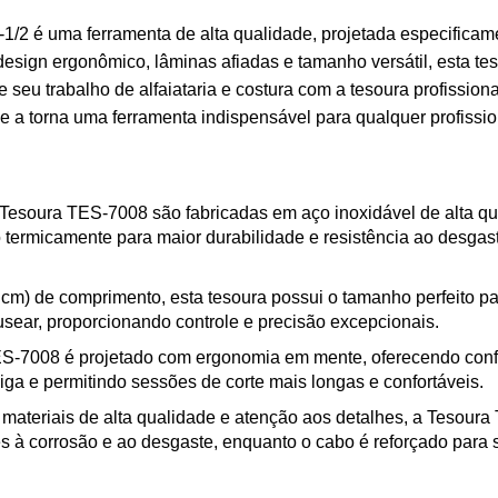
8-1/2 é uma ferramenta de alta qualidade, projetada especific
 design ergonômico, lâminas afiadas e tamanho versátil, esta t
e seu trabalho de alfaiataria e costura com a tesoura profission
e a torna uma ferramenta indispensável para qualquer profissio
Tesoura TES-7008 são fabricadas em aço inoxidável de alta qua
do termicamente para maior durabilidade e resistência ao desga
m) de comprimento, esta tesoura possui o tamanho perfeito para
usear, proporcionando controle e precisão excepcionais.
-7008 é projetado com ergonomia em mente, oferecendo confo
iga e permitindo sessões de corte mais longas e confortáveis.
ateriais de alta qualidade e atenção aos detalhes, a Tesoura 
es à corrosão e ao desgaste, enquanto o cabo é reforçado para s