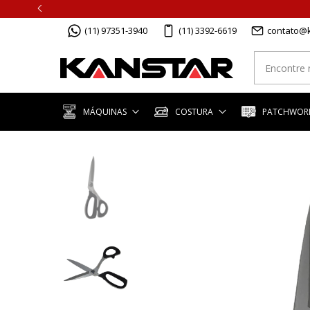
(11) 97351-3940
(11) 3392-6619
contato@k
MÁQUINAS
COSTURA
PATCHWORK