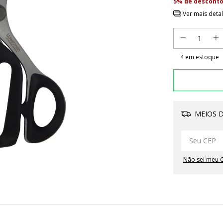
5% de descont
Ver mais deta
4
em estoque
MEIOS D
Não sei meu 