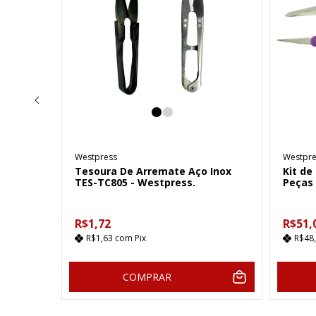
Westpress
Westpre
o TES-
Tesoura De Arremate Aço Inox
Kit de
TES-TC805 - Westpress.
Peças
R$1,72
R$51,
R$1,63
com
Pix
R$48
COMPRAR