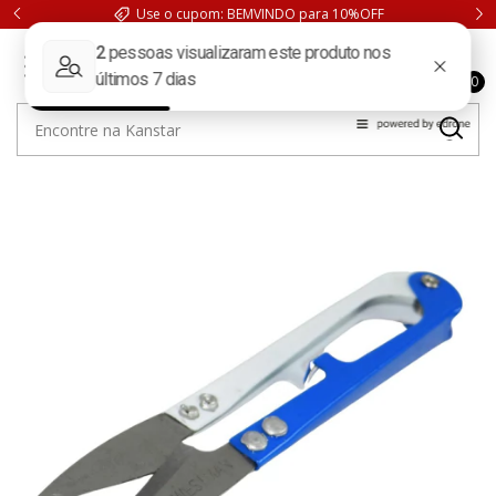
Use o cupom: BEMVINDO para 10%OFF
0