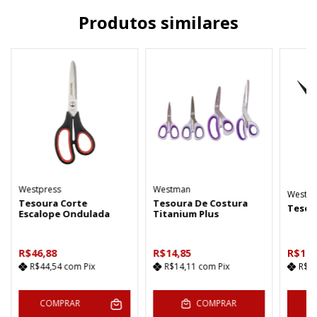
Produtos similares
Westpress
Westman
Westm
Tesoura Corte
Tesoura De Costura
Tesou
Escalope Ondulada
Titanium Plus
R$46,88
R$14,85
R$10,
R$44,54
com
Pix
R$14,11
com
Pix
R$1
COMPRAR
COMPRAR