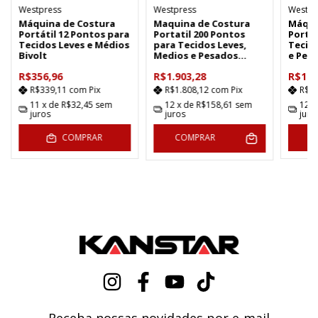
Westpress
Westpress
Westpr
Máquina de Costura
Maquina de Costura
Máqui
Portátil 12 Pontos para
Portatil 200 Pontos
Portát
Tecidos Leves e Médios
para Tecidos Leves,
Tecid
Bivolt
Medios e Pesados
e Pes
WEST-50100 Bivolt
Kit 52
R$356,96
R$1.903,28
R$1.2
R$339,11
com
Pix
R$1.808,12
com
Pix
R$1
11
x de
R$32,45
sem
12
x de
R$158,61
sem
12
x
juros
juros
juro
COMPRAR
COMPRAR
Receba nossas novidades por e-mail