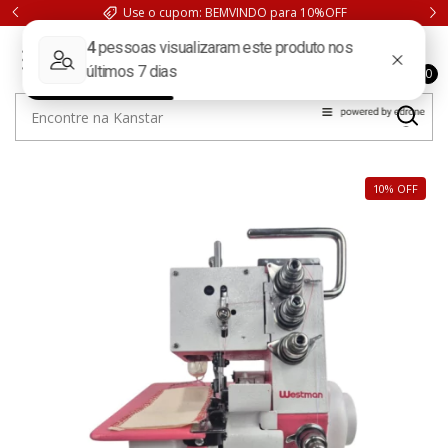
Use o cupom: BEMVINDO para 10%OFF
0
10
%
OFF