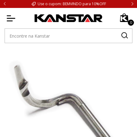
Use o cupom: BEMVINDO para 10%OFF
0