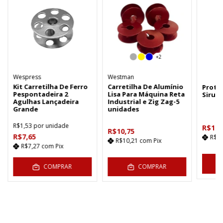
+2
Wespress
Westman
Kit Carretilha De Ferro
Carretilha De Alumínio
Prote
Pespontadeira 2
Lisa Para Máquina Reta
Siruba
Agulhas Lançadeira
Industrial e Zig Zag-5
Grande
unidades
R$1,53
por unidade
R$14,
R$10,75
R$7,65
R$1
R$10,21
com
Pix
R$7,27
com
Pix
C
COMPRAR
COMPRAR