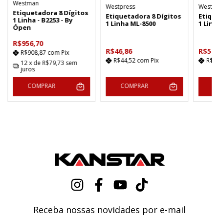
Westman
Westpress
Westpr
Etiquetadora 8 Dígitos
Etiquetadora 8 Dígitos
Etiqu
1 Linha - B2253 - By
1 Linha ML-8500
1 Lin
Ópen
R$956,70
R$46,86
R$54,
R$908,87
com
Pix
R$44,52
com
Pix
R$5
12
x de
R$79,73
sem
juros
COMPRAR
COMPRAR
C
Receba nossas novidades por e-mail