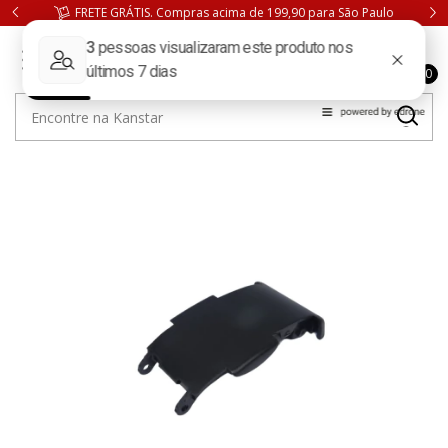
FRETE GRÁTIS. Compras acima de 199,90 para São Paulo
0