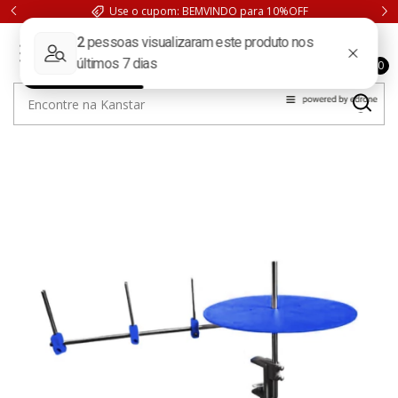
Use o cupom: BEMVINDO para 10%OFF
0