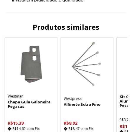
Produtos similares
Westman
Kit Ca
Westpress
Alumí
Chapa Guia Galoneira
Alfinete Extra Fino
Pespo
Pegasus
R$3,78
R$15,39
R$8,92
R$18,
R$14,62
com
Pix
R$8,47
com
Pix
R$1