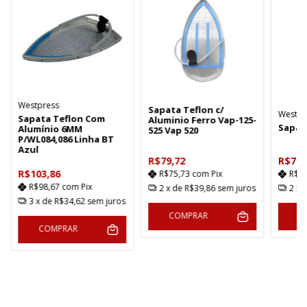
Westpress
Sapata Teflon c/
Westpr
Sapata Teflon Com
Aluminio Ferro Vap-125-
Sapata
Alumínio 6MM
525 Vap 520
P/WL084,086 Linha BT
Azul
R$79,72
R$79,
R$103,86
R$75,73
com
Pix
R$7
R$98,67
com
Pix
2
x de
R$39,86
sem juros
2
x 
3
x de
R$34,62
sem juros
COMPRAR
C
COMPRAR