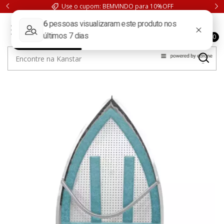
Use o cupom: BEMVINDO para 10%OFF
0