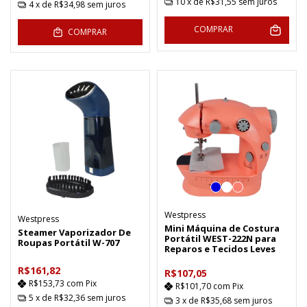
10
x de
R$31,55
sem juros
4
x de
R$34,98
sem juros
COMPRAR
COMPRAR
Westpress
Westpress
Mini Máquina de Costura
Steamer Vaporizador De
Portátil WEST-222N para
Roupas Portátil W-707
Reparos e Tecidos Leves
R$161,82
R$107,05
R$153,73
com
Pix
R$101,70
com
Pix
5
x de
R$32,36
sem juros
3
x de
R$35,68
sem juros