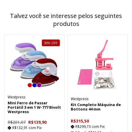
Talvez você se interesse pelos seguintes
produtos
30
%
OFF
Westpress
Westpress
Mini Ferro de Passar
Kit Completo Máquina de
Portátil 3 em 1 W-777 Bivolt
Bottons 44 mm
Westpress
R$315,50
R$201,07
R$139,90
R$299,73
com
Pix
R$132,91
com
Pix