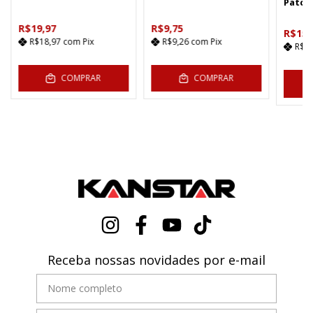
Patch
R$19,97
R$9,75
R$15,
R$18,97
com
Pix
R$9,26
com
Pix
R$1
COMPRAR
COMPRAR
C
Receba nossas novidades por e-mail