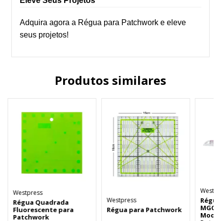
Eleve Seus Projetos
Adquira agora a Régua para Patchwork e eleve
seus projetos!
Produtos similares
Westpr
Westpress
Westpress
Régua
Régua Quadrada
MGC 5
Fluorescente para
Régua para Patchwork
Model
Patchwork