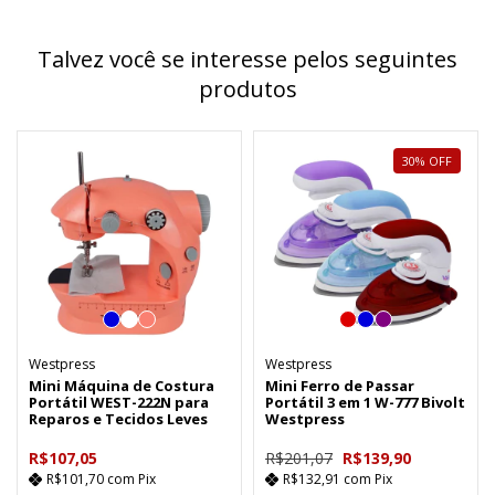
Talvez você se interesse pelos seguintes
produtos
30
%
OFF
Westpress
Westpress
Mini Máquina de Costura
Mini Ferro de Passar
Portátil WEST-222N para
Portátil 3 em 1 W-777 Bivolt
Reparos e Tecidos Leves
Westpress
R$107,05
R$201,07
R$139,90
R$101,70
com
Pix
R$132,91
com
Pix