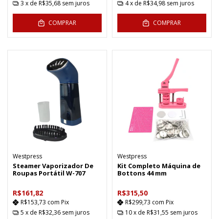
3
x de
R$35,68
sem juros
4
x de
R$34,98
sem juros
COMPRAR
COMPRAR
Westpress
Westpress
Steamer Vaporizador De
Kit Completo Máquina de
Roupas Portátil W-707
Bottons 44 mm
R$161,82
R$315,50
R$153,73
com
Pix
R$299,73
com
Pix
5
x de
R$32,36
sem juros
10
x de
R$31,55
sem juros