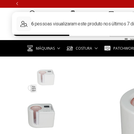
(11) 97351-3940
(11) 3392-6619
contato@k
MÁQUINAS
COSTURA
PATCHWORK