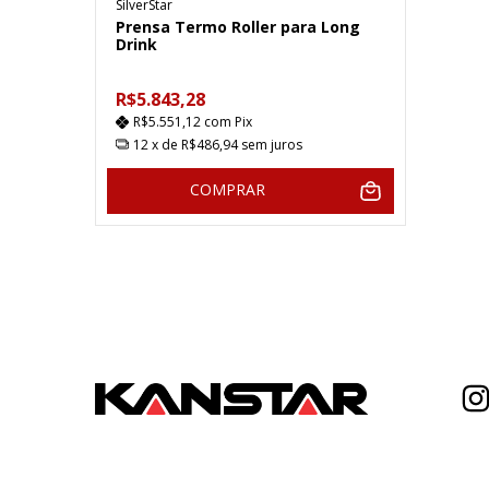
SilverStar
Prensa Termo Roller para Long
Drink
R$5.843,28
R$5.551,12
com
Pix
12
x de
R$486,94
sem juros
COMPRAR