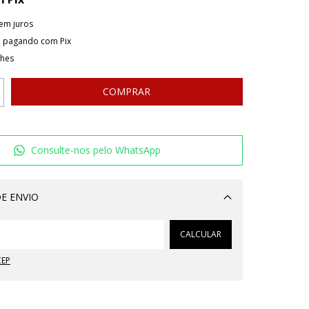
em juros
o
pagando com Pix
lhes
Consulte-nos pelo WhatsApp
E ENVIO
Alterar CEP
CALCULAR
CEP