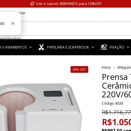
Use o cupom: BEMVINDO para 10%OFF
anstar.com.br
 E AVIAMENTOS
PAPELARIA E SCRAPBOOK
FIXAÇÃO
Início
Máquin
39
%
OFF
Prensa 
Cerâmi
220V/6
Código
4038
R$1.716,77
R$1.05
R$997,50
co