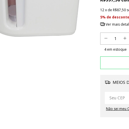
12
x de
R$87,50
s
5% de descont
Ver mais deta
4
em estoque
MEIOS D
Não sei meu 