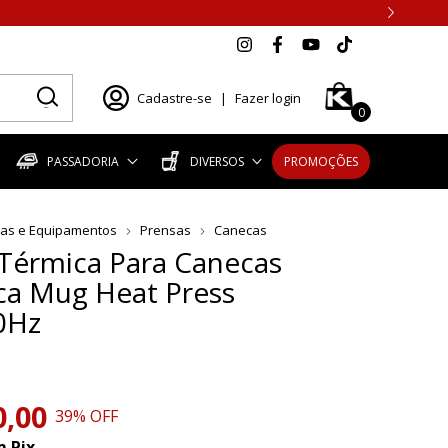
Cadastre-se
|
Fazer login
0
PASSADORIA
DIVERSOS
PROMOÇÕES
as e Equipamentos
Prensas
Canecas
Térmica Para Canecas
ca Mug Heat Press
0Hz
0,00
39
% OFF
m
Pix