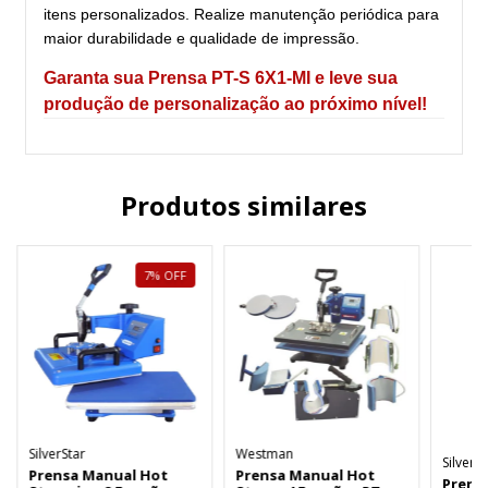
itens personalizados. Realize manutenção periódica para
maior durabilidade e qualidade de impressão.
Garanta sua Prensa PT-S 6X1-MI e leve sua
produção de personalização ao próximo nível!
Produtos similares
7
%
OFF
SilverStar
Westman
Silver S
Prensa Manual Hot
Prensa Manual Hot
Prens