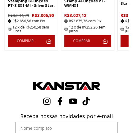
Stamping 8 Funções
Stamp 4 Funções PT-
Stamp
PT-S 8X1-MI - SilverStar.
WM4X1
R$3.244,29
R$3.006,90
R$3.027,12
R$3.7
R$2.856,56
com
Pix
R$2.875,76
com
Pix
R$3
12
x de
R$250,58
sem
12
x de
R$252,26
sem
12
x
juros
juros
juro
COMPRAR
COMPRAR
C
Receba nossas novidades por e-mail