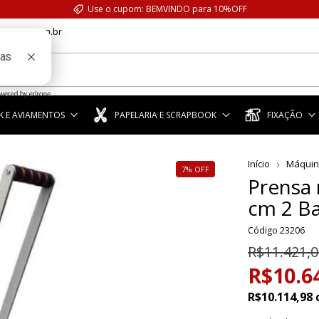
Use o cupom: BEMVINDO para 10%OFF
anstar.com.br
 E AVIAMENTOS
PAPELARIA E SCRAPBOOK
FIXAÇÃO
Início
Máquin
7
%
OFF
Prensa
cm 2 B
Código
23206
R$11.421,0
R$10.6
R$10.114,98