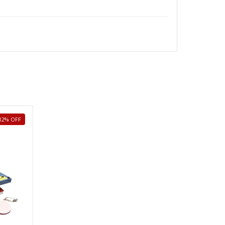
12
%
OFF