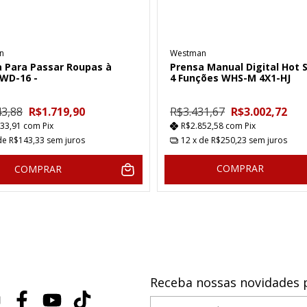
n
Westman
 Para Passar Roupas à
Prensa Manual Digital Hot
 WD-16 -
4 Funções WHS-M 4X1-HJ
43,88
R$1.719,90
R$3.431,67
R$3.002,72
633,91
com
Pix
R$2.852,58
com
Pix
de
R$143,33
sem juros
12
x de
R$250,23
sem juros
COMPRAR
COMPRAR
Receba nossas novidades 