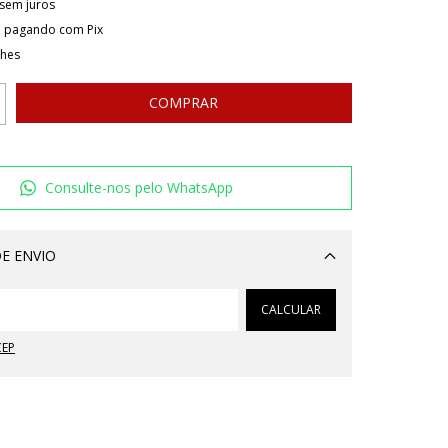
sem juros
o
pagando com Pix
lhes
Consulte-nos pelo WhatsApp
E ENVIO
Alterar CEP
CALCULAR
CEP