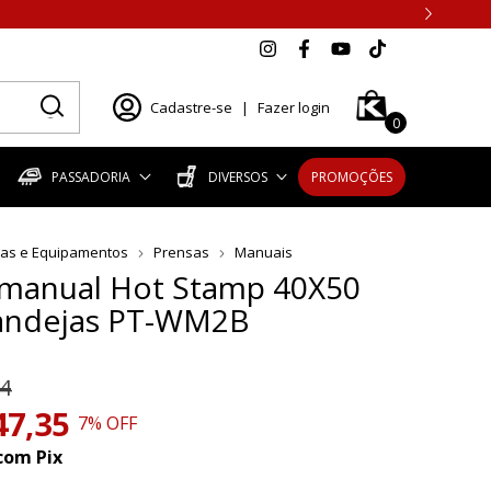
Cadastre-se
|
Fazer login
0
PASSADORIA
DIVERSOS
PROMOÇÕES
as e Equipamentos
Prensas
Manuais
 manual Hot Stamp 40X50
andejas PT-WM2B
4
47,35
7
% OFF
com
Pix