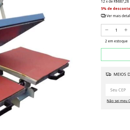
12
x de
R$887,28
5% de descont
Ver mais deta
2
em estoque
MEIOS D
Não sei meu 