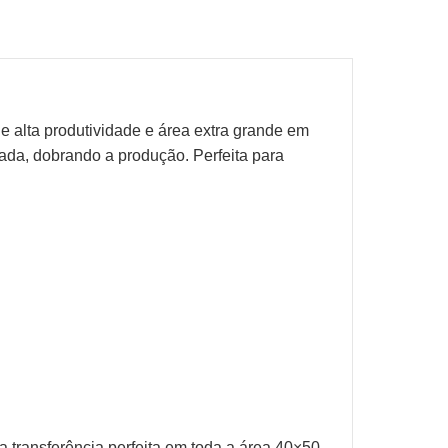
alta produtividade e área extra grande em
ada, dobrando a produção. Perfeita para
a transferência perfeita em toda a área 40×50.