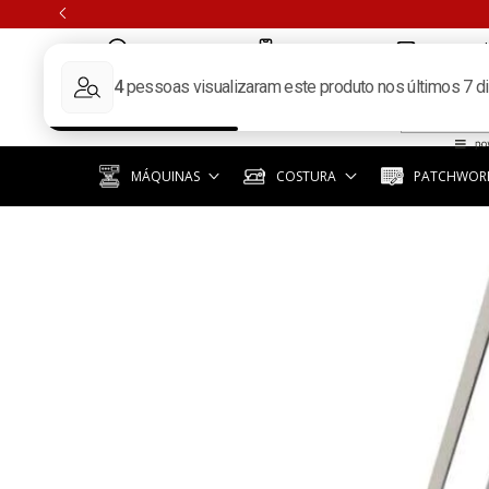
(11) 97351-3940
(11) 3392-6619
contato@k
MÁQUINAS
COSTURA
PATCHWORK