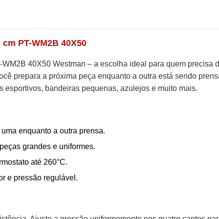
50 cm PT-WM2B 40X50
-WM2B 40X50 Westman – a escolha ideal para quem precisa de 
ocê prepara a próxima peça enquanto a outra está sendo prens
s esportivos, bandeiras pequenas, azulejos e muito mais.
 uma enquanto a outra prensa.
 peças grandes e uniformes.
rmostato até 260°C.
 e pressão regulável.
sistência. Ajuste a pressão uniformemente nos quatro cantos par