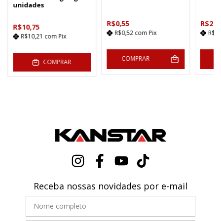
unidades
R$0,55
R$26,
R$10,75
R$0,52
com
Pix
R$2
R$10,21
com
Pix
COMPRAR
C
COMPRAR
Receba nossas novidades por e-mail