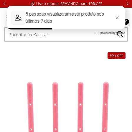
Use o cupom: BEMVINDO para 10%OFF
0
32
%
OFF