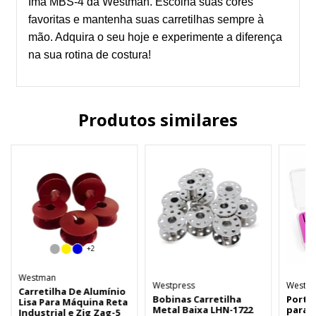
Ímã MBS-4 da Westman. Escolha suas cores
favoritas e mantenha suas carretilhas sempre à
mão. Adquira o seu hoje e experimente a diferença
na sua rotina de costura!
Produtos similares
+2
Westman
Westpress
Westpr
Carretilha De Alumínio
Bobinas Carretilha
Porta
Lisa Para Máquina Reta
Metal Baixa LHN-1722
para 
Industrial e Zig Zag-5