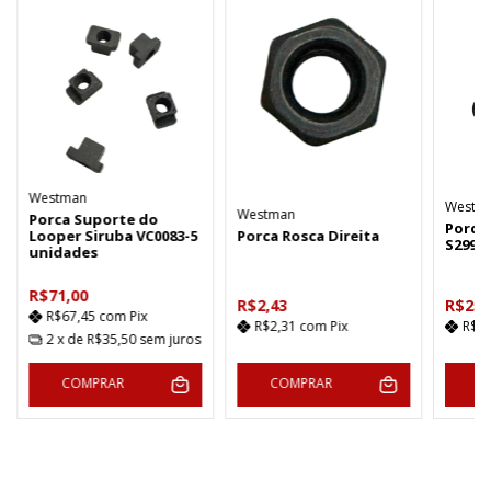
Westman
Westm
Westman
Porca Suporte do
Porca
Looper Siruba VC0083-5
Porca Rosca Direita
S299 -
unidades
R$71,00
R$2,43
R$25,
R$67,45
com
Pix
R$2,31
com
Pix
R$2
2
x de
R$35,50
sem juros
COMPRAR
COMPRAR
C