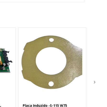
Westman
L
Placa Induzido -S-115 W75
Placa E