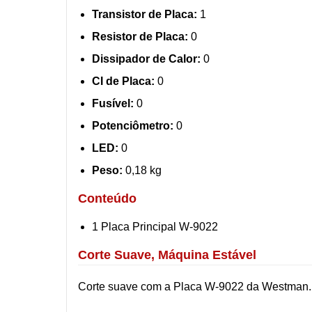
Transistor de Placa:
1
Resistor de Placa:
0
Dissipador de Calor:
0
CI de Placa:
0
Fusível:
0
Potenciômetro:
0
LED:
0
Peso:
0,18 kg
Conteúdo
1 Placa Principal W-9022
Corte Suave, Máquina Estável
Corte suave com a Placa W-9022 da Westman. *