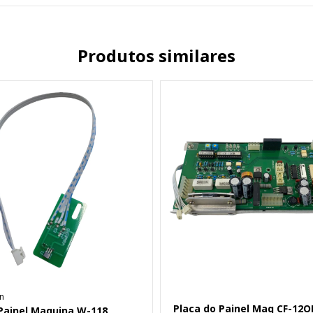
Produtos similares
n
Placa do Painel Maq CF-12O
Painel Maquina W-118