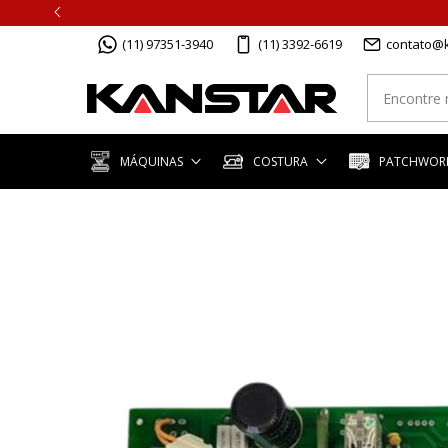
(11) 97351-3940
(11) 3392-6619
contato@k
MÁQUINAS
COSTURA
PATCHWORK