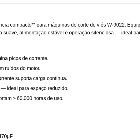
ência compacto** para máquinas de corte de viés W-9022. Equ
da suave, alimentação estável e operação silenciosa — ideal par
na picos de corrente.
m ruídos do motor.
corrente suporta carga contínua.
— ideal para espaço reduzido.
rtam > 60.000 horas de uso.
 470µF