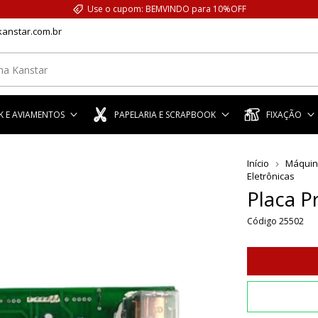
Use o cupom: BEMVINDO para 10%OFF
anstar.com.br
 E AVIAMENTOS
PAPELARIA E SCRAPBOOK
FIXAÇÃO
Início
Máquin
Eletrônicas
Placa P
Código
25502