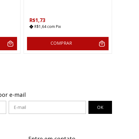
Novo
R$718,
R$1,73
R$682,
R$1,64
com
Pix
12
x d
COMPRAR
por e-mail
Entre em contato