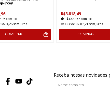
sp-7key
,96
R$3.818,49
7,96
com
Pix
R$3.627,57
com
Pix
e
R$34,28
sem juros
12
x de
R$318,21
sem juros
COMPRAR
COMPRAR
Receba nossas novidades 