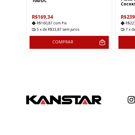
100/DC
Cocox
R$169,34
R$239
R$160,87
com
Pix
R$22
5
x de
R$33,87
sem juros
7
x d
COMPRAR